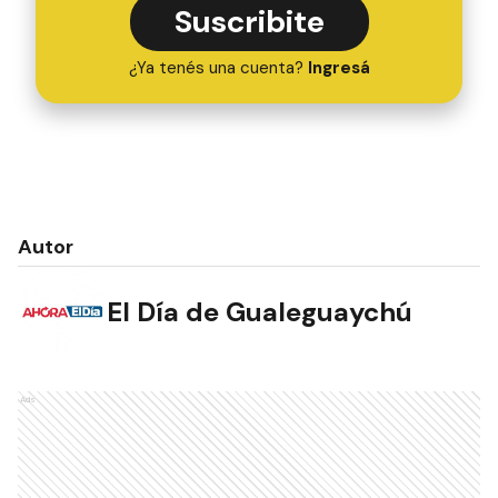
Suscribite
¿Ya tenés una cuenta?
Ingresá
Autor
El Día de Gualeguaychú
Ads