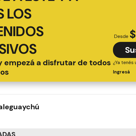
 LOS
ENIDOS
$
Desde
SIVOS
Su
y empezá a disfrutar de todos
¿Ya tenés 
ios
Ingresá
ualeguaychú
ADAS