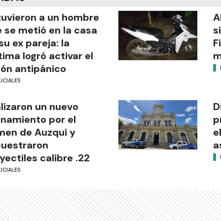
uvieron a un hombre
A
 se metió en la casa
s
su ex pareja: la
F
tima logró activar el
m
ón antipánico
ICIALES
lizaron un nuevo
D
anamiento por el
p
men de Auzqui y
e
uestraron
a
yectiles calibre .22
ICIALES