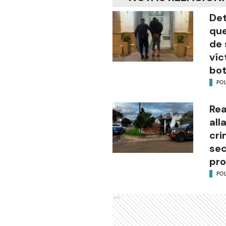
Det
que
de 
víc
bot
POL
Rea
all
cri
sec
pro
POL
Ads