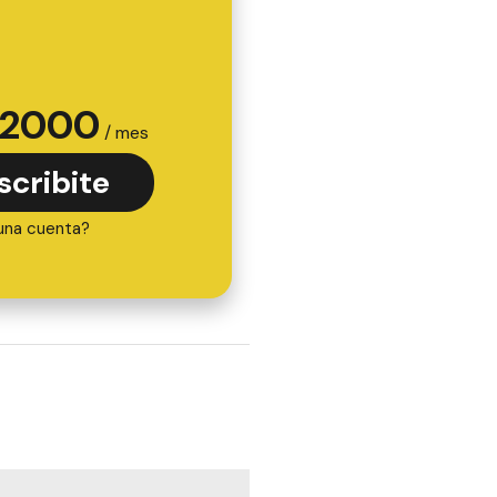
2000
/ mes
scribite
una cuenta?