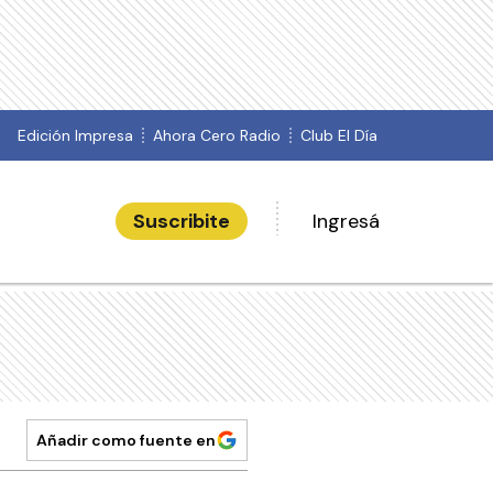
Edición Impresa
Ahora Cero Radio
Club El Día
Suscribite
Ingresá
Añadir como fuente en