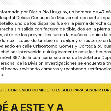
informado por Diario Río Uruguay, un hombre de 47 añ
 Hospital Delicia Concepción Masvernat con siete imp
etalló, uno de los disparos fue en la pierna derecha co
derecha sin salida con factura de tibia, dos en la piern
s, otro de los proyectiles fue en la muñeca izquierda c
 lumbar izquierdo también sin salda y el restante en la
 baleado en calle Crisóstomo Gómez y Cortada 59 cu
debió ser intervenido quirúrgicamente ante las heridas
l móvil 397 de la comisaría séptima de la Jefatura Dep
personal de la División Investigaciones se encuentra t
 del hecho, revisando cámaras y recabando testimonio
o.
STE CONTENIDO COMPLETO ES SOLO PARA SUSCRIPTOR
É A ESTE Y A