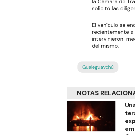
la Cámara de Tra
solicitó las dili
El vehículo se en
recientemente a u
intervinieron mec
del mismo.
Gualeguaychú
NOTAS RELACION
Una
ter
exp
emb