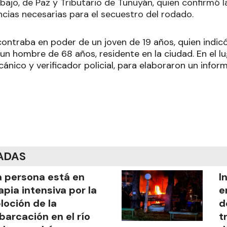
bajo, de Paz y Tributario de Tunuyán, quien confirmó l
gencias necesarias para el secuestro del rodado.
contraba en poder de un joven de 19 años, quien indic
n hombre de 68 años, residente en la ciudad. En el lu
ánico y verificador policial, para elaboraron un infor
ADAS
 persona está en
I
apia intensiva por la
e
loción de la
d
arcación en el río
t