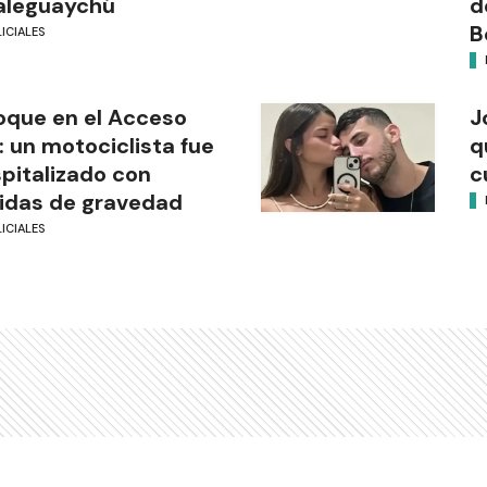
aleguaychú
d
B
ICIALES
que en el Acceso
J
: un motociclista fue
q
pitalizado con
c
idas de gravedad
ICIALES