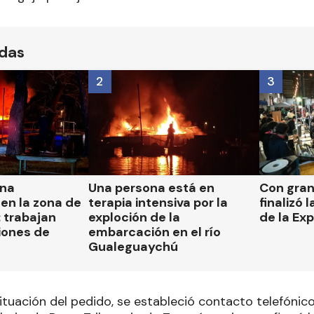
ídas
2
3
una
Una persona está en
Con gran
en la zona de
terapia intensiva por la
finalizó 
 trabajan
exploción de la
de la Ex
iones de
embarcación en el río
Gualeguaychú
 situación del pedido, se estableció contacto telefónic