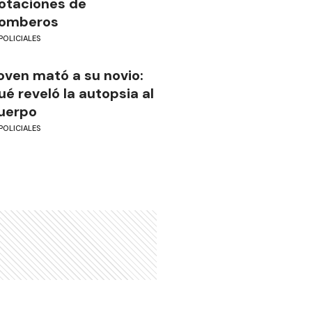
otaciones de
omberos
POLICIALES
oven mató a su novio:
ué reveló la autopsia al
uerpo
POLICIALES