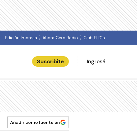
Edición Impresa
Ahora Cero Radio
Club El Día
Suscribite
Ingresá
Añadir como fuente en