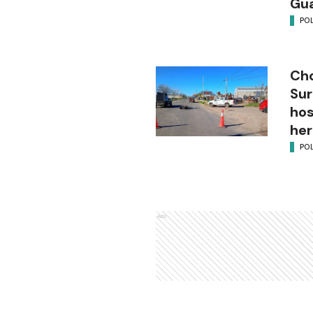
Gu
POL
Cho
Sur
hos
her
POL
Ads