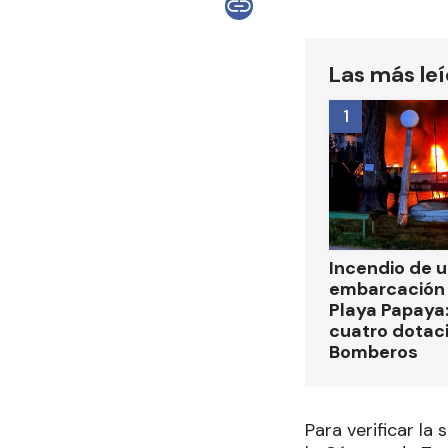
Las más le
1
Incendio de 
embarcación 
Playa Papaya:
cuatro dotac
Bomberos
Para verificar la