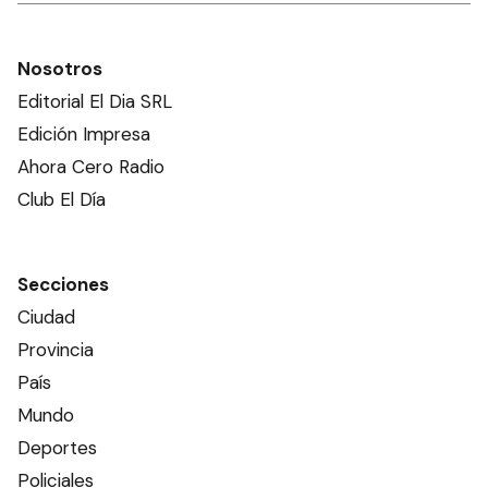
POLICIALES
Una pareja y tres niños
sufrieron un accidente en
Ruta 12
POLICIALES
Dos mujeres fueron
detenidas cuando
trasladaban casi medio kilo
de marihuana
POLICIALES
Ads