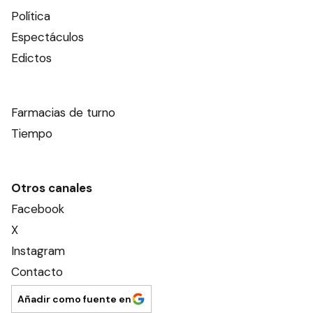
Este contenido no está abierto a comentarios
Nosotros
Editorial El Dia SRL
Edición Impresa
Ahora Cero Radio
Club El Día