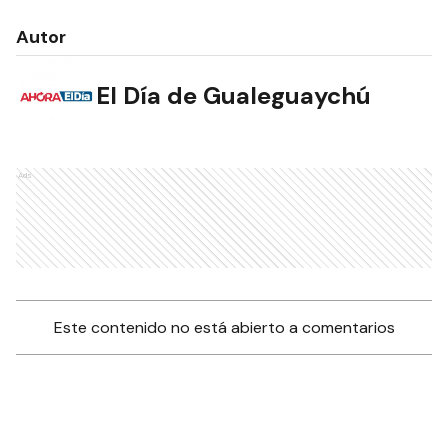
Autor
El Día de Gualeguaychú
NOTAS RELACIONADAS
Que loco, Un nuevo
femicidio: asesinó y se
suicidó
POLICIALES
Degenerado siguió a dos
jóvenes y les mostró sus
genitales