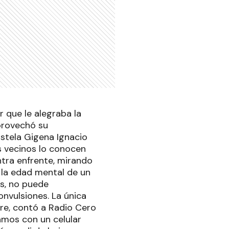
r que le alegraba la
provechó su
Estela Gigena Ignacio
os vecinos lo conocen
ntra enfrente, mirando
la edad mental de un
os, no puede
nvulsiones. La única
dre, contó a Radio Cero
amos con un celular