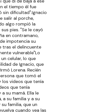
í que di de baja a ese
n el tiempo él fue
sin dificultad".Ignacio
 salir al porche,
ado algo rompió la
 sus pies. "Se le cayó
aña en contramano,
a de impotencia su
 tras el delincuente
mente vulnerable"Lo
un celular, lo que
ilidad de Ignacio, que
firmó Lorena. Recién
persona que tomó el
y los videos que tenía
ideos que tenía
 a su mamá. Ella le
 a su familia y a su
su familia, que un
evuelva cuando vea las