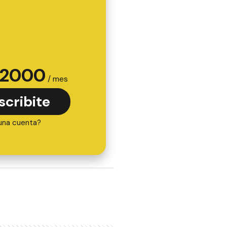
2000
/ mes
scribite
una cuenta?