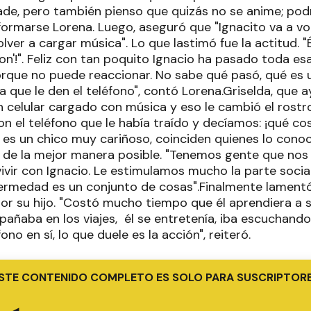
de, pero también pienso que quizás no se anime; podrí
ormarse Lorena. Luego, aseguró que "Ignacito va a vol
olver a cargar música". Lo que lastimó fue la actitud. 
'!". Feliz con tan poquito Ignacio ha pasado toda esa 
orque no puede reaccionar. No sabe qué pasó, qué es 
a que le den el teléfono", contó Lorena.Griselda, que 
un celular cargado con música y eso le cambió el rostro, 
 el teléfono que le había traído y decíamos: ¡qué cos
cio es un chico muy cariñoso, coinciden quienes lo cono
ve de la mejor manera posible. "Tenemos gente que no
ivir con Ignacio. Le estimulamos mucho la parte socia
fermedad es un conjunto de cosas".Finalmente lament
por su hijo. "Costó mucho tiempo que él aprendiera a s
añaba en los viajes, él se entretenía, iba escuchando
fono en sí, lo que duele es la acción", reiteró.
STE CONTENIDO COMPLETO ES SOLO PARA SUSCRIPTOR