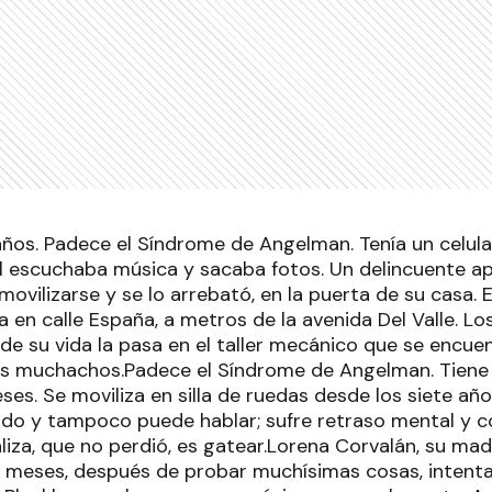
años. Padece el Síndrome de Angelman. Tenía un celula
él escuchaba música y sacaba fotos. Un delincuente a
movilizarse y se lo arrebató, en la puerta de su casa. 
ia en calle España, a metros de la avenida Del Valle. L
de su vida la pasa en el taller mecánico que se encue
s muchachos.Padece el Síndrome de Angelman. Tiene 
es. Se moviliza en silla de ruedas desde los siete añ
o y tampoco puede hablar; sufre retraso mental y co
liza, que no perdió, es gatear.Lorena Corvalán, su ma
 meses, después de probar muchísimas cosas, intent