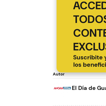
ACCED
TODOS
CONT
EXCLU
Suscribite 
los benefic
Autor
El Día de G