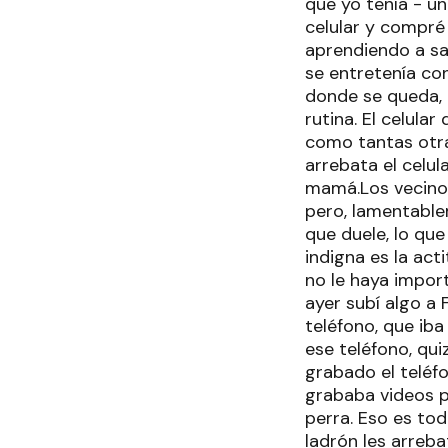
que yo tenía - un
celular y compré 
aprendiendo a sac
se entretenía con
donde se queda, a
rutina. El celula
como tantas otr
arrebata el celul
mamá.Los vecinos 
pero, lamentable
que duele, lo que
indigna es la act
no le haya impor
ayer subí algo a
teléfono, que iba
ese teléfono, qui
grabado el teléf
grababa videos pa
perra. Eso es tod
ladrón les arreb