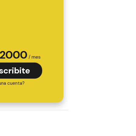
2000
/ mes
scribite
una cuenta?