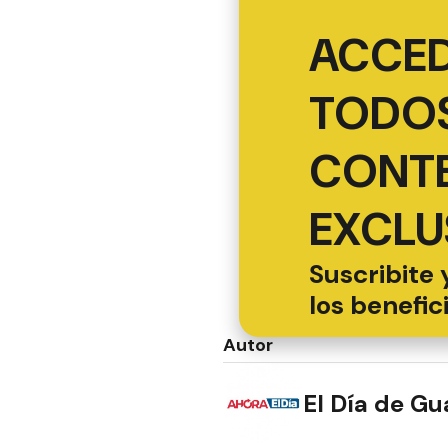
ACCED
TODOS
CONT
EXCLU
Suscribite 
los benefic
Autor
El Día de G