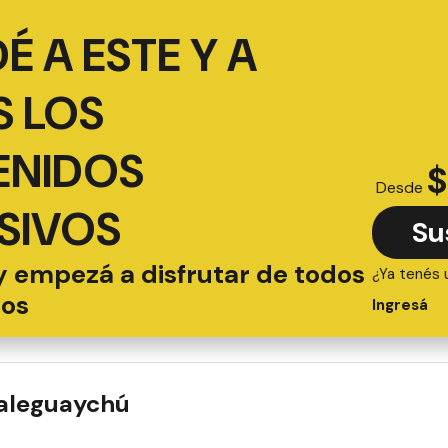
É A ESTE Y A
 LOS
ENIDOS
$
Desde
SIVOS
Su
y empezá a disfrutar de todos
¿Ya tenés 
ios
Ingresá
ualeguaychú