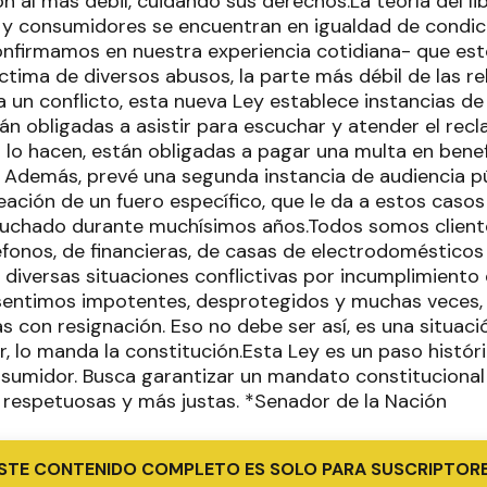
n al más débil, cuidando sus derechos.La teoría del l
y consumidores se encuentran en igualdad de condic
nfirmamos en nuestra experiencia cotidiana- que esto 
ctima de diversos abusos, la parte más débil de las re
 un conflicto, esta nueva Ley establece instancias de
án obligadas a asistir para escuchar y atender el re
o lo hacen, están obligadas a pagar una multa en bene
. Además, prevé una segunda instancia de audiencia p
eación de un fuero específico, que le da a estos casos
 luchado durante muchísimos años.Todos somos client
fonos, de financieras, de casas de electrodomésticos 
diversas situaciones conflictivas por incumplimiento
 sentimos impotentes, desprotegidos y muchas veces
as con resignación. Eso no debe ser así, es una situac
 lo manda la constitución.Esta Ley es un paso históri
sumidor. Busca garantizar un mandato constitucional 
respetuosas y más justas. *Senador de la Nación
STE CONTENIDO COMPLETO ES SOLO PARA SUSCRIPTOR