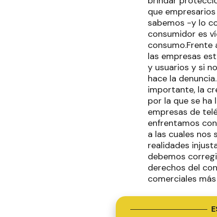
brindar protecció
que empresarios 
sabemos -y lo co
consumidor es ví
consumo.Frente a
las empresas est
y usuarios y si n
hace la denuncia
importante, la cr
por la que se ha
empresas de telé
enfrentamos con 
a las cuales nos
realidades injust
debemos corregir,
derechos del con
comerciales más 
E