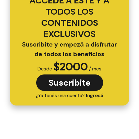
ACCEDÉ A ESTE Y A
TODOS LOS
CONTENIDOS
EXCLUSIVOS
Suscribite y empezá a disfrutar
de todos los beneficios
$
2000
Desde
/ mes
Suscribite
¿Ya tenés una cuenta?
Ingresá