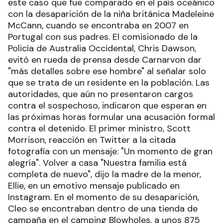
este caso que fue comparado en el país oceánico
con la desaparición de la niña británica Madeleine
McCann, cuando se encontraba en 2007 en
Portugal con sus padres. El comisionado de la
Policía de Australia Occidental, Chris Dawson,
evitó en rueda de prensa desde Carnarvon dar
"más detalles sobre ese hombre" al señalar solo
que se trata de un residente en la población. Las
autoridades, que aún no presentaron cargos
contra el sospechoso, indicaron que esperan en
las próximas horas formular una acusación formal
contra el detenido. El primer ministro, Scott
Morrison, reacción en Twitter a la citada
fotografía con un mensaje: "Un momento de gran
alegría". Volver a casa "Nuestra familia está
completa de nuevo", dijo la madre de la menor,
Ellie, en un emotivo mensaje publicado en
Instagram. En el momento de su desaparición,
Cleo se encontraban dentro de una tienda de
campaña en el camping Blowholes, a unos 875