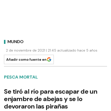
MUNDO
2 de noviembre de 2021 | 21:45 actualizado hace 5 años
Añadir como fuente en
PESCA MORTAL
Se tiró al río para escapar de un
enjambre de abejas y se lo
devoraron las pirañas