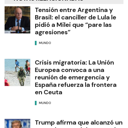
Tensión entre Argentina y
Brasil: el canciller de Lula le
pidió a Milei que “pare las
agresiones”
MUNDO
Crisis migratoria: La Unión
Europea convoca a una
reunión de emergencia y
España refuerza la frontera
en Ceuta
MUNDO
Trump afirma que alcanzó un