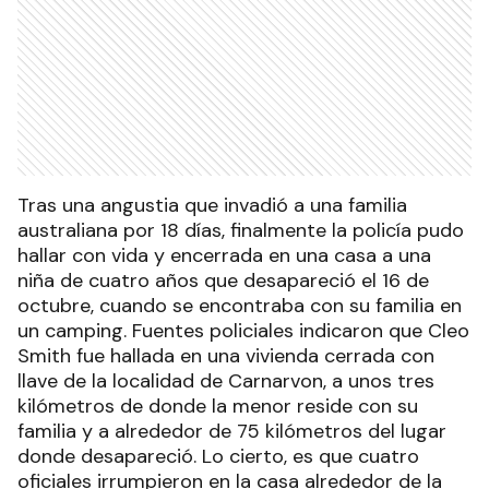
Tras una angustia que invadió a una familia
australiana por 18 días, finalmente la policía pudo
hallar con vida y encerrada en una casa a una
niña de cuatro años que desapareció el 16 de
octubre, cuando se encontraba con su familia en
un camping. Fuentes policiales indicaron que Cleo
Smith fue hallada en una vivienda cerrada con
llave de la localidad de Carnarvon, a unos tres
kilómetros de donde la menor reside con su
familia y a alrededor de 75 kilómetros del lugar
donde desapareció. Lo cierto, es que cuatro
oficiales irrumpieron en la casa alrededor de la