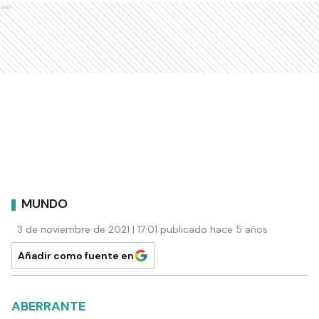
Ads
MUNDO
3 de noviembre de 2021 | 17:01 publicado hace 5 años
Añadir como fuente en
ABERRANTE