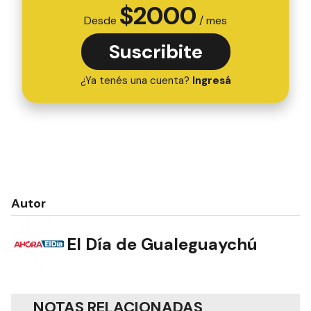
$
2000
Desde
/ mes
Suscribite
¿Ya tenés una cuenta?
Ingresá
Autor
El Día de Gualeguaychú
NOTAS RELACIONADAS