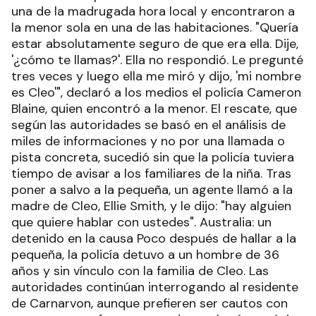
una de la madrugada hora local y encontraron a
la menor sola en una de las habitaciones. "Quería
estar absolutamente seguro de que era ella. Dije,
'¿cómo te llamas?'. Ella no respondió. Le pregunté
tres veces y luego ella me miró y dijo, 'mi nombre
es Cleo'", declaró a los medios el policía Cameron
Blaine, quien encontró a la menor. El rescate, que
según las autoridades se basó en el análisis de
miles de informaciones y no por una llamada o
pista concreta, sucedió sin que la policía tuviera
tiempo de avisar a los familiares de la niña. Tras
poner a salvo a la pequeña, un agente llamó a la
madre de Cleo, Ellie Smith, y le dijo: "hay alguien
que quiere hablar con ustedes". Australia: un
detenido en la causa Poco después de hallar a la
pequeña, la policía detuvo a un hombre de 36
años y sin vínculo con la familia de Cleo. Las
autoridades continúan interrogando al residente
de Carnarvon, aunque prefieren ser cautos con