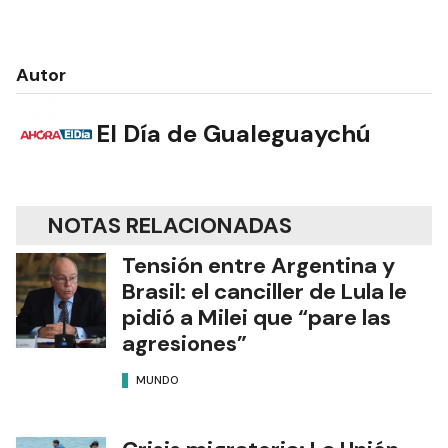
Autor
El Día de Gualeguaychú
NOTAS RELACIONADAS
Tensión entre Argentina y
Brasil: el canciller de Lula le
pidió a Milei que “pare las
agresiones”
MUNDO