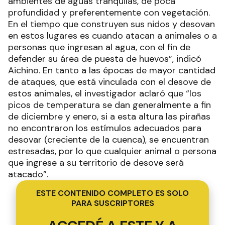
ambientes de aguas tranquilas, de poca
profundidad y preferentemente con vegetación.
En el tiempo que construyen sus nidos y desovan
en estos lugares es cuando atacan a animales o a
personas que ingresan al agua, con el fin de
defender su área de puesta de huevos”, indicó
Aichino. En tanto a las épocas de mayor cantidad
de ataques, que está vinculada con el desove de
estos animales, el investigador aclaró que “los
picos de temperatura se dan generalmente a fin
de diciembre y enero, si a esta altura las pirañas
no encontraron los estímulos adecuados para
desovar (creciente de la cuenca), se encuentran
estresadas, por lo que cualquier animal o persona
que ingrese a su territorio de desove será
atacado”.
ESTE CONTENIDO COMPLETO ES SOLO
PARA SUSCRIPTORES