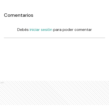
Comentarios
Debés
iniciar sesión
para poder comentar
Ads