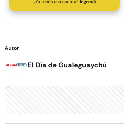
¿Ya tenés una cuenta?
Ingresá
Autor
El Día de Gualeguaychú
Ads