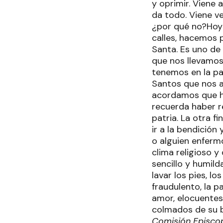
y oprimir. Viene 
da todo. Viene ve
¿por qué no?Hoy 
calles, hacemos 
Santa. Es uno de
que nos llevamos
tenemos en la pa
Santos que nos a
acordamos que h
recuerda haber re
patria. La otra f
ir a la bendición
o alguien enferm
clima religioso 
sencillo y humild
lavar los pies, lo
fraudulento, la p
amor, elocuentes
colmados de su 
Comisión Episcop