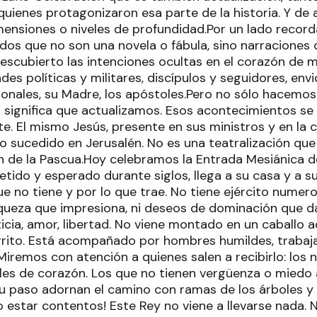
quienes protagonizaron esa parte de la historia. Y de 
mensiones o niveles de profundidad.Por un lado reco
idos que no son una novela o fábula, sino narraciones
descubierto las intenciones ocultas en el corazón de 
ades políticas y militares, discípulos y seguidores, en
onales, su Madre, los apóstoles.Pero no sólo hacemo
 significa que actualizamos. Esos acontecimientos se 
. El mismo Jesús, presente en sus ministros y en la 
 lo sucedido en Jerusalén. No es una teatralización que
n de la Pascua.Hoy celebramos la Entrada Mesiánica de
tido y esperado durante siglos, llega a su casa y a s
ue no tiene y por lo que trae. No tiene ejército numer
 riqueza que impresiona, ni deseos de dominación que d
ticia, amor, libertad. No viene montado en un caballo a
urrito. Está acompañado por hombres humildes, trabaj
iremos con atención a quienes salen a recibirlo: los ni
es de corazón. Los que no tienen vergüenza o miedo 
su paso adornan el camino con ramas de los árboles y
estar contentos! Este Rey no viene a llevarse nada. 