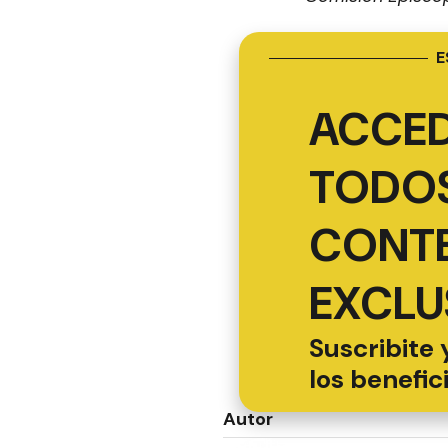
E
ACCED
TODOS
CONT
EXCLU
Suscribite 
los benefic
Autor