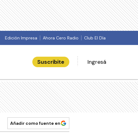
Edición Impresa
Ahora Cero Radio
Club El Día
Suscribite
Ingresá
Añadir como fuente en