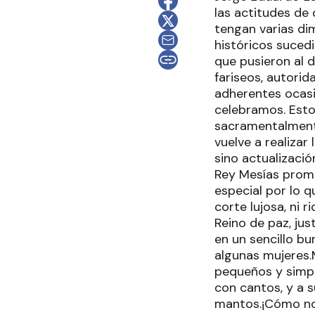
las actitudes de 
tengan varias di
históricos suced
que pusieron al 
fariseos, autorid
adherentes ocasi
celebramos. Esto
sacramentalmente
vuelve a realizar
sino actualizació
Rey Mesías prome
especial por lo q
corte lujosa, ni
Reino de paz, jus
en un sencillo b
algunas mujeres.M
pequeños y simpl
con cantos, y a 
mantos.¡Cómo no 