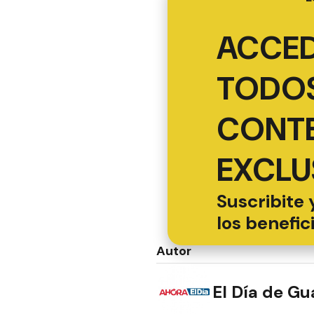
ACCED
TODOS
CONT
EXCLU
Suscribite 
los benefic
Autor
El Día de G