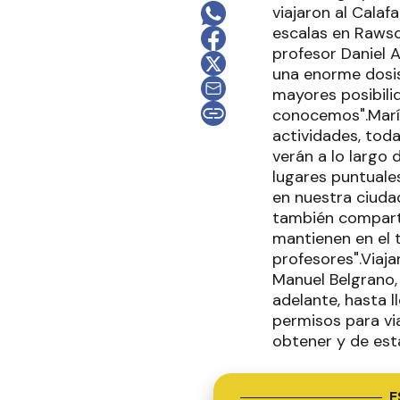
viajaron al Calafa
escalas en Rawso
profesor Daniel 
una enorme dosis
mayores posibili
conocemos".María
actividades, toda
verán a lo largo 
lugares puntuale
en nuestra ciudad
también comparti
mantienen en el 
profesores".Viaja
Manuel Belgrano,
adelante, hasta l
permisos para vi
obtener y de est
E