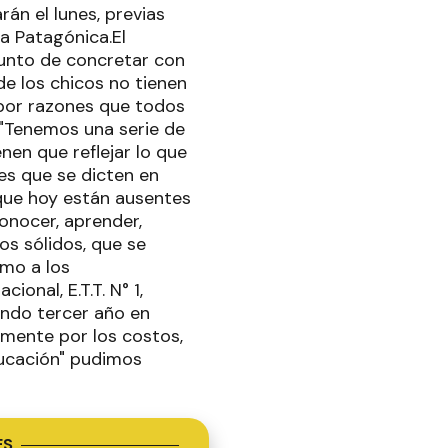
rán el lunes, previas
a Patagónica.El
punto de concretar con
e los chicos no tienen
 por razones que todos
 "Tenemos una serie de
nen que reflejar lo que
ses que se dicten en
 que hoy están ausentes
conocer, aprender,
os sólidos, que se
omo a los
onal, E.T.T. N° 1,
ando tercer año en
lmente por los costos,
ducación" pudimos
ES