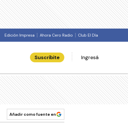
Edición Impresa
Ahora Cero Radio
Club El Día
Suscribite
Ingresá
Añadir como fuente en