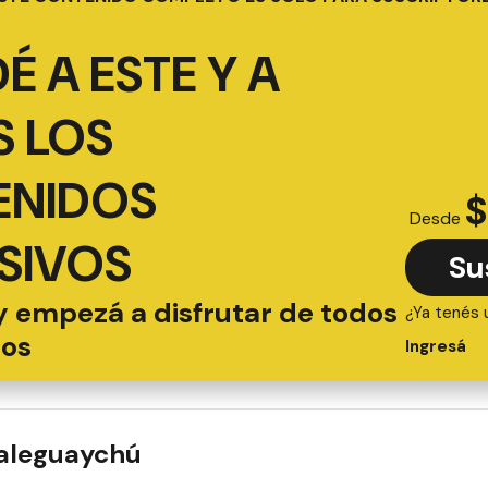
É A ESTE Y A
 LOS
ENIDOS
$
Desde
SIVOS
Su
y empezá a disfrutar de todos
¿Ya tenés 
ios
Ingresá
ualeguaychú