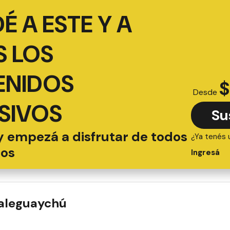
É A ESTE Y A
 LOS
ENIDOS
$
Desde
SIVOS
Su
y empezá a disfrutar de todos
¿Ya tenés 
ios
Ingresá
ualeguaychú