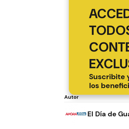
ACCED
TODOS
CONT
EXCLU
Suscribite 
los benefic
Autor
El Día de G