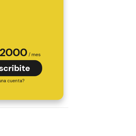
2000
/ mes
scribite
una cuenta?