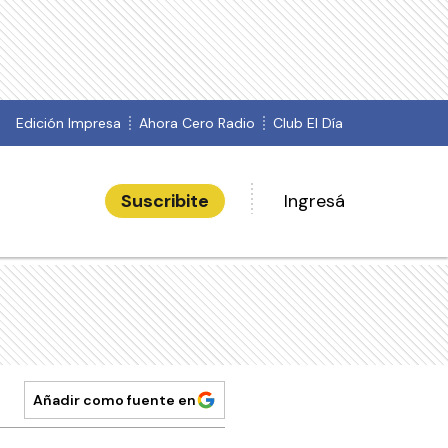
Edición Impresa
Ahora Cero Radio
Club El Día
Suscribite
Ingresá
Añadir como fuente en