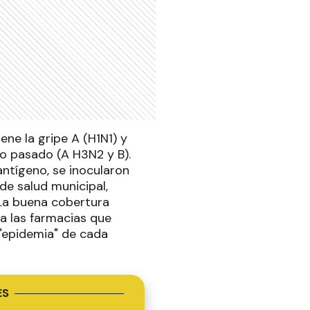
ene la gripe A (H1N1) y
ño pasado (A H3N2 y B).
antígeno, se inocularon
de salud municipal,
La buena cobertura
 a las farmacias que
a "epidemia" de cada
ES