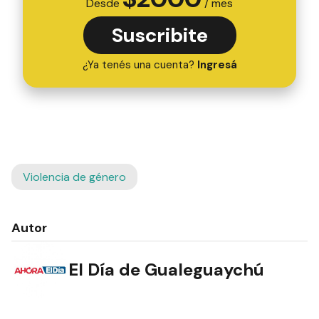
Desde
/ mes
Suscribite
¿Ya tenés una cuenta?
Ingresá
Violencia de género
Autor
El Día de Gualeguaychú