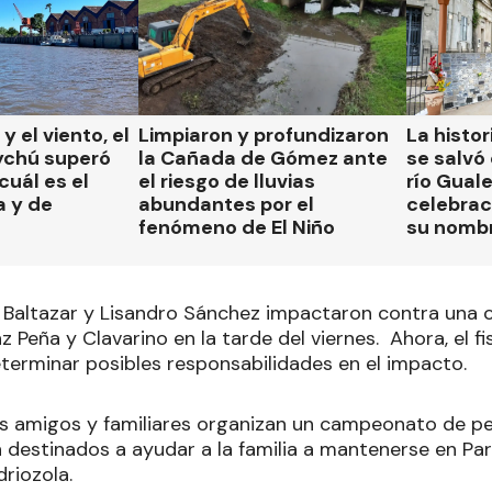
 y el viento, el
Limpiaron y profundizaron
La histor
ychú superó
la Cañada de Gómez ante
se salvó 
cuál es el
el riesgo de lluvias
río Gual
a y de
abundantes por el
celebrac
fenómeno de El Niño
su nomb
Baltazar y Lisandro Sánchez impactaron contra una c
 Peña y Clavarino en la tarde del viernes. Ahora, el f
eterminar posibles responsabilidades en el impacto.
los amigos y familiares organizan un campeonato de pe
 destinados a ayudar a la familia a mantenerse en Par
riozola.