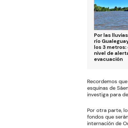
Por las lluvias
río Gualegua
los 3 metros: 
nivel de alert
evacuación
Recordemos que 
esquinas de Sáenz
investiga para d
Por otra parte, 
fondos que serán
internación de Od