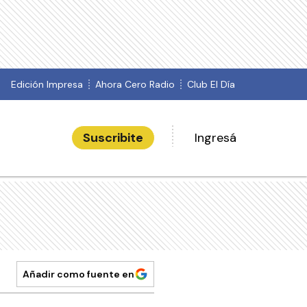
Edición Impresa
Ahora Cero Radio
Club El Día
Suscribite
Ingresá
Añadir como fuente en