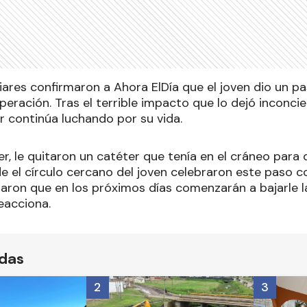
iares confirmaron a Ahora ElDía que el joven dio un p
eración. Tras el terrible impacto que lo dejó inconcie
ar continúa luchando por su vida.
er, le quitaron un catéter que tenía en el cráneo par
de el círculo cercano del joven celebraron este pas
raron que en los próximos días comenzarán a bajarle 
eacciona.
ídas
2
3