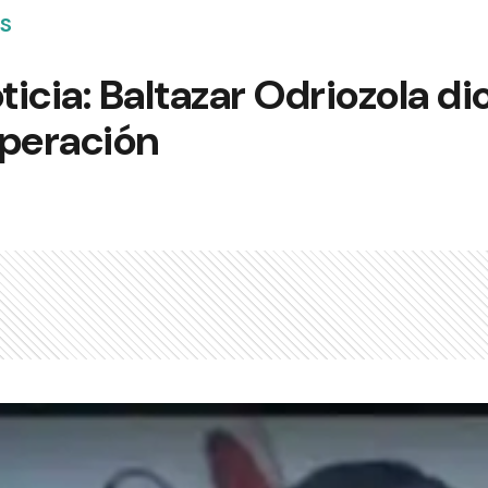
ES
icia: Baltazar Odriozola di
uperación