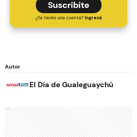
Suscribite
¿Ya tenés una cuenta?
Ingresá
Autor
El Día de Gualeguaychú
Ads