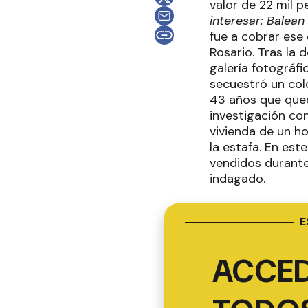
valor de 22 mil 
interesar: Balean
fue a cobrar ese
Rosario. Tras la 
galería fotográfi
secuestró un col
43 años que quedó
investigación con
vivienda de un h
la estafa. En es
vendidos durante
indagado.
E
ACCED