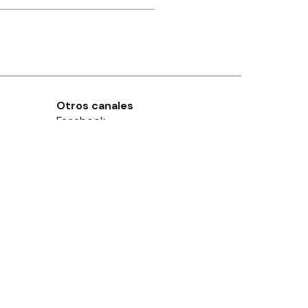
Otros canales
Facebook
X
Instagram
Contacto
Añadir como fuente en
Suscribite
leguaychú
, Pcia. de
Entre Ríos
- Argentina