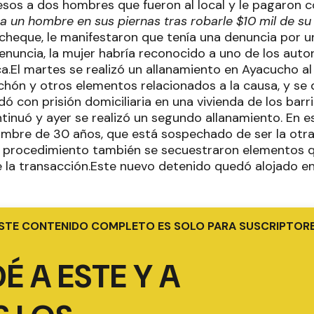
pesos a dos hombres que fueron al local y le pagaron 
 a un hombre en sus piernas tras robarle $10 mil de su
 cheque, le manifestaron que tenía una denuncia por 
denuncia, la mujer habría reconocido a uno de los auto
ca.El martes se realizó un allanamiento en Ayacucho al 
chón y otros elementos relacionados a la causa, y se
 con prisión domiciliaria en una vivienda de los barri
tinuó y ayer se realizó un segundo allanamiento. En e
ombre de 30 años, que está sospechado de ser la otr
te procedimiento también se secuestraron elementos q
 la transacción.Este nuevo detenido quedó alojado en
STE CONTENIDO COMPLETO ES SOLO PARA SUSCRIPTOR
É A ESTE Y A