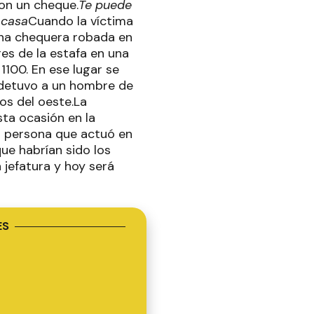
con un cheque.
Te puede
 casa
Cuando la víctima
una chequera robada en
res de la estafa en una
1100. En ese lugar se
 detuvo a un hombre de
os del oeste.La
sta ocasión en la
a persona que actuó en
ue habrían sido los
 jefatura y hoy será
ES