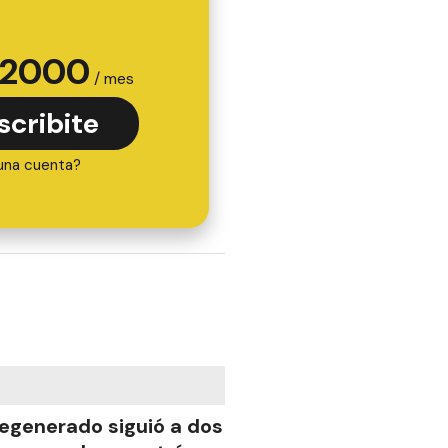
2000
/ mes
scribite
una cuenta?
egenerado siguió a dos