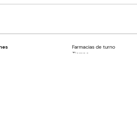
nes
Farmacias de turno
Tiempo
ia
es
es
áculos
s derechos reservados.· www.
eldiaonline.com
Concordia 1993
· C.P.
2820
Gua
Términos y condiciones
y
privacidad
·
Ayuda