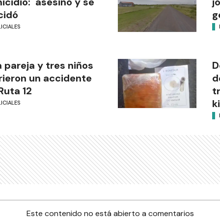
icidio: asesinó y se
j
cidó
g
ICIALES
 pareja y tres niños
D
rieron un accidente
d
Ruta 12
t
k
ICIALES
Este contenido no está abierto a comentarios