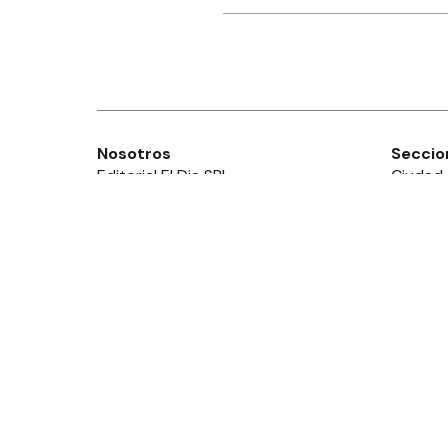
Nosotros
Seccio
Editorial El Dia SRL
Ciudad
Edición Impresa
Provinc
Ahora Cero Radio
País
Club El Día
Mundo
Deport
Policial
Política
Espect
Edictos
Diario El Día de Gualeguaychú
© Todos lo