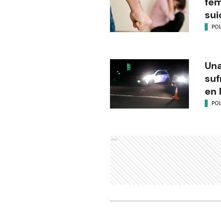
fem
sui
POL
Una
suf
en 
POL
Ads