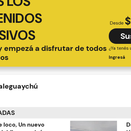
 LOS
ENIDOS
$
Desde
SIVOS
Su
y empezá a disfrutar de todos
¿Ya tenés 
ios
Ingresá
ualeguaychú
ADAS
 loco, Un nuevo
D