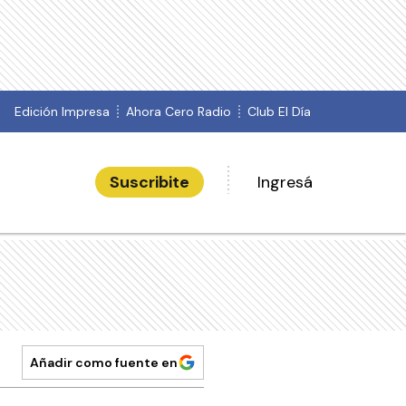
Edición Impresa
Ahora Cero Radio
Club El Día
Suscribite
Ingresá
Añadir como fuente en