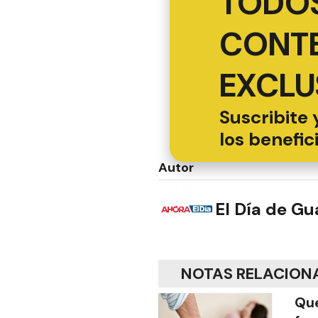
TODOS
CONT
EXCLU
Suscribite 
los benefic
Autor
El Día de G
NOTAS RELACION
Que