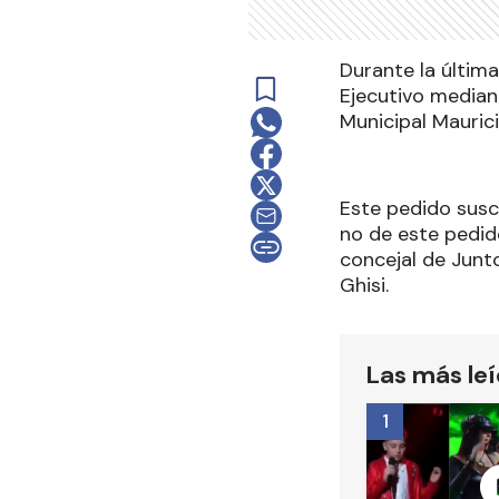
Durante la últim
Ejecutivo mediant
Municipal Maurici
Este pedido susci
no de este pedido
concejal de Junto
Ghisi.
Las más le
1