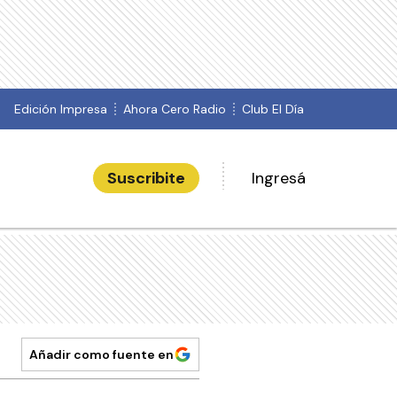
Edición Impresa
Ahora Cero Radio
Club El Día
Suscribite
Ingresá
Añadir como fuente en