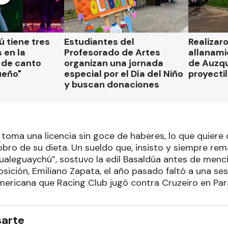
 tiene tres
Estudiantes del
Realizar
 en la
Profesorado de Artes
allanami
 de canto
organizan una jornada
de Auzqu
ueño"
especial por el Día del Niño
proyectil
y buscan donaciones
 toma una licencia sin goce de haberes, lo que quiere 
obro de su dieta. Un sueldo que, insisto y siempre rem
aleguaychú”, sostuvo la edil Basaldúa antes de menci
osición, Emiliano Zapata, el año pasado faltó a una sesió
ericana que Racing Club jugó contra Cruzeiro en Par
sarte