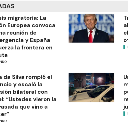
ADAS
sis migratoria: La
T
ón Europea convoca
a
na reunión de
e
rgencia y España
o
uerza la frontera en
uta
NDO
a da Silva rompió el
U
encio y escaló la
m
sión bilateral con
p
ei: “Ustedes vieron la
r
asada que vino a
j
er”
NDO