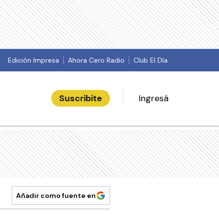
Edición Impresa
Ahora Cero Radio
Club El Día
Suscribite
Ingresá
Añadir como fuente en