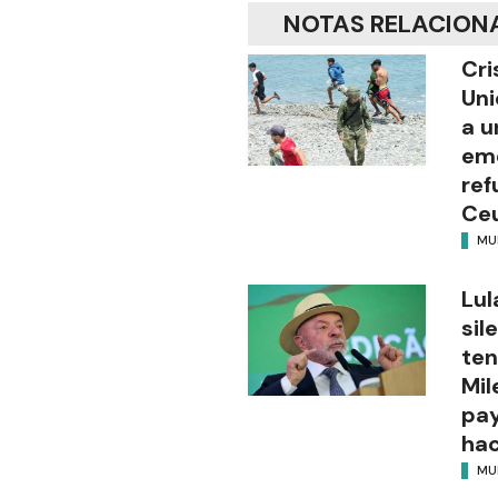
NOTAS RELACION
Cri
Uni
a u
eme
ref
Ce
MU
Lul
sil
ten
Mil
pay
hac
MU