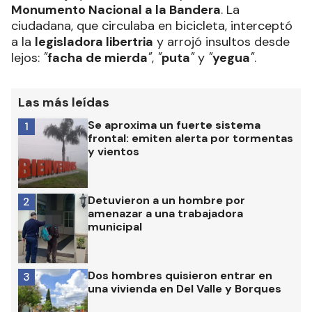
Monumento Nacional a la Bandera
. La
ciudadana, que circulaba en bicicleta, interceptó
a la
legisladora libertria
y arrojó insultos desde
lejos:
"
facha de mierda
"
,
"
puta
"
y
"
yegua
"
.
Las más leídas
Se aproxima un fuerte sistema
1
frontal: emiten alerta por tormentas
y vientos
Detuvieron a un hombre por
2
amenazar a una trabajadora
municipal
Dos hombres quisieron entrar en
3
una vivienda en Del Valle y Borques