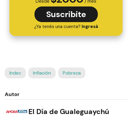
Desde
/ mes
Suscribite
¿Ya tenés una cuenta?
Ingresá
Indec
Inflación
Pobreza
Autor
El Día de Gualeguaychú