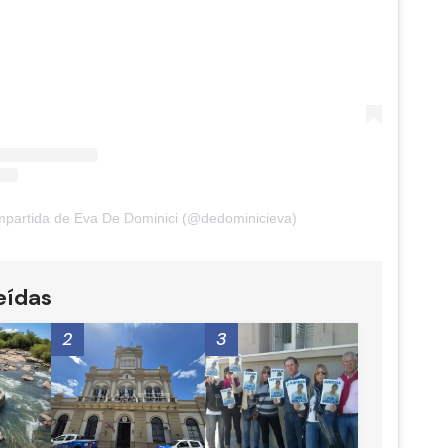
mpartida de Eva De Dominici (@dedominicieva)
eídas
2
3