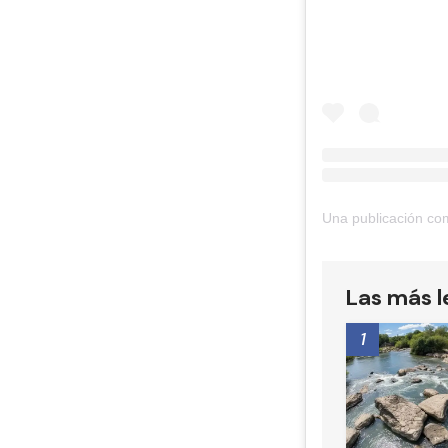
Una publicación co
Las más l
1