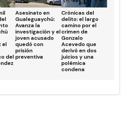
il
Asesinato en
Crónicas del
del
Gualeguaychú:
delito: el largo
nto
Avanza la
camino por el
chú
investigación y el
crimen de
joven acusado
Gonzalo
 el
quedó con
Acevedo que
prisión
derivó en dos
o del
preventiva
juicios y una
éndez
polémica
condena