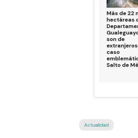
Más de 22 m
hectáreas 
Departame
Gualeguay
son de
extranjeros:
caso
emblemátic
Salto de M
Actualidad