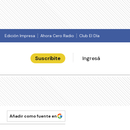
Edición Impresa
Ahora Cero Radio
Club El Día
Suscribite
Ingresá
Añadir como fuente en