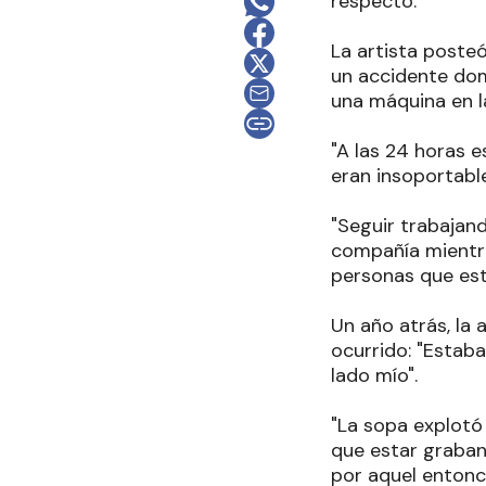
respecto.
La artista poste
un accidente dom
una máquina en la
"A las 24 horas 
eran insoportable
"Seguir trabajan
compañía mientra
personas que esté
Un año atrás, la
ocurrido: "Estab
lado mío".
"La sopa explotó 
que estar graband
por aquel entonc