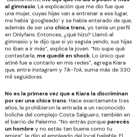
al gimnasio
. La explicación que me dio fue que
una mujer, cuyas hijas van a entrenar a ese lugar,
me había ‘googleado’ y se había enterado de que,
además de ser una
chica trans
, yo tenía un perfil
en Onlyfans. Entonces, ¿qué hizo? Llamó al
gimnasio y le dijo que si yo seguía yendo, sus hijas
no iban a ir más”, explica la joven. “No supe qué
contestarle,
me quedé en shock
. Lo único que
atiné fue a contarlo en mis redes”, agrega Kiara
que, entre
Instagram
y
Tik-Tok
, suma más de 330
mil seguidores.
No es la primera vez que a Kiara la discriminan
por ser una chica trans
. Hace exactamente tres
años, le prohibieron la entrada a un reconocido
boliche del complejo Costa Salguero, también en
el barrio de Palermo. “No entrás porque
parecés
un hombre
y no estás tan buena como tu
amiga”, le dijo el empleado del local bailable. El