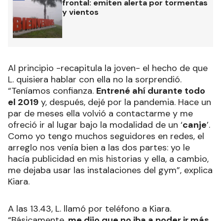
frontal: emiten alerta por tormentas
y vientos
Al principio -recapitula la joven- el hecho de que
L. quisiera hablar con ella no la sorprendió.
“Teníamos confianza.
Entrené ahí durante todo
el 2019
y, después, dejé por la pandemia. Hace un
par de meses ella volvió a contactarme y me
ofreció ir al lugar bajo la modalidad de un ‘
canje
’.
Como yo tengo muchos seguidores en redes, el
arreglo nos venía bien a las dos partes: yo le
hacía publicidad en mis historias y ella, a cambio,
me dejaba usar las instalaciones del gym”, explica
Kiara.
A las 13.43, L. llamó por teléfono a Kiara.
“Básicamente,
me dijo que no iba a poder ir más