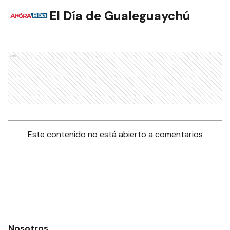
El Día de Gualeguaychú
NOTAS RELACIONADAS
Que loco, Un nuevo
femicidio: asesinó y se
suicidó
POLICIALES
Degenerado siguió a dos
jóvenes y les mostró sus
genitales
POLICIALES