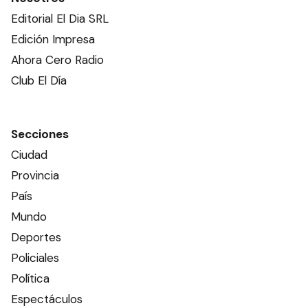
Una pareja y tres niños
sufrieron un accidente en
Ruta 12
POLICIALES
Dos mujeres fueron
detenidas cuando
trasladaban casi medio kilo
de marihuana
POLICIALES
Ads