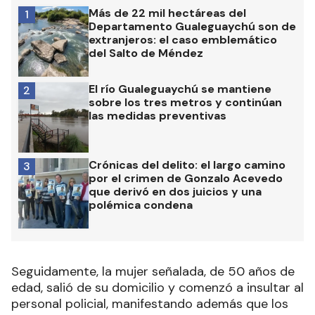
Más de 22 mil hectáreas del
1
Departamento Gualeguaychú son de
extranjeros: el caso emblemático
del Salto de Méndez
El río Gualeguaychú se mantiene
2
sobre los tres metros y continúan
las medidas preventivas
Crónicas del delito: el largo camino
3
por el crimen de Gonzalo Acevedo
que derivó en dos juicios y una
polémica condena
Seguidamente, la mujer señalada, de 50 años de
edad, salió de su domicilio y comenzó a insultar al
personal policial, manifestando además que los