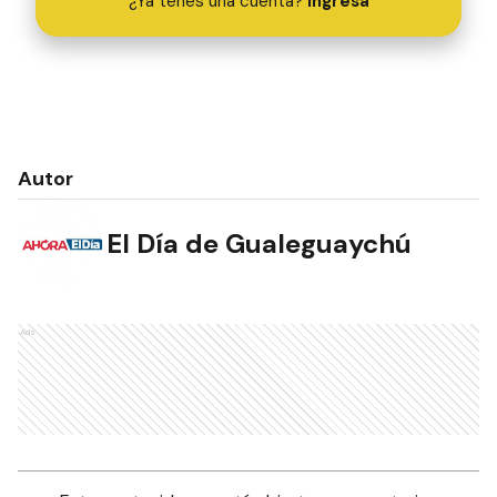
¿Ya tenés una cuenta?
Ingresá
Autor
El Día de Gualeguaychú
Ads