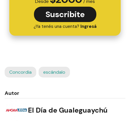
Desde
/ mes
Suscribite
¿Ya tenés una cuenta?
Ingresá
Concordia
escándalo
Autor
El Día de Gualeguaychú