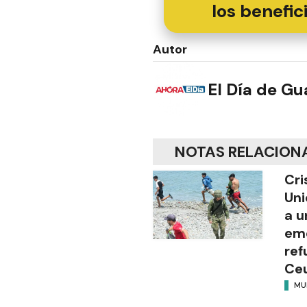
los benefic
Autor
El Día de G
NOTAS RELACION
Cri
Uni
a u
eme
ref
Ce
MU