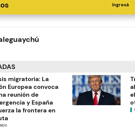
ios
Ingresá
ualeguaychú
ADAS
sis migratoria: La
T
ón Europea convoca
a
na reunión de
e
rgencia y España
o
uerza la frontera en
uta
NDO