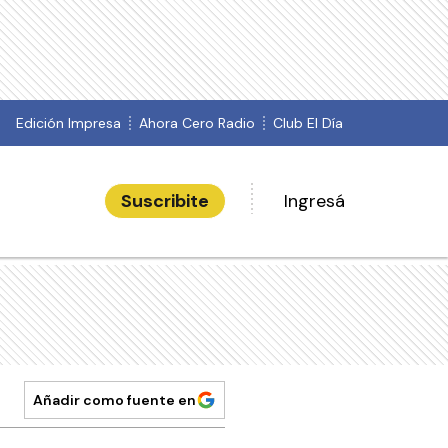
Edición Impresa
Ahora Cero Radio
Club El Día
Suscribite
Ingresá
Añadir como fuente en