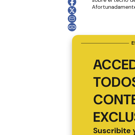
sobre el techo d
Afortunadamente,
E
ACCED
TODOS
CONT
EXCLU
Suscribite 