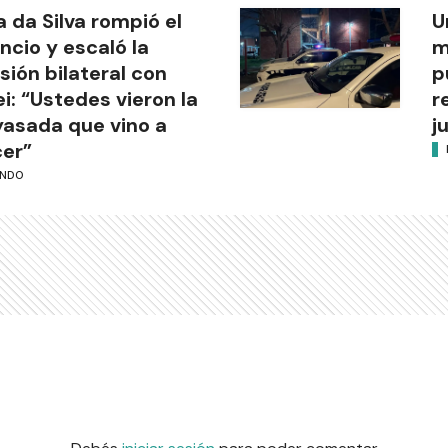
a da Silva rompió el
U
encio y escaló la
m
sión bilateral con
p
ei: “Ustedes vieron la
r
asada que vino a
j
er”
NDO