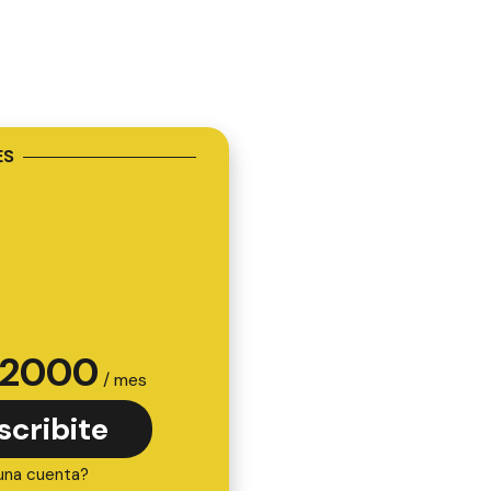
ES
2000
/ mes
scribite
una cuenta?