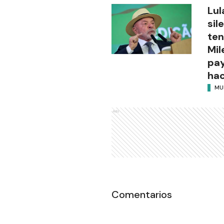
Lul
sil
ten
Mil
pay
hac
MU
Ads
Comentarios