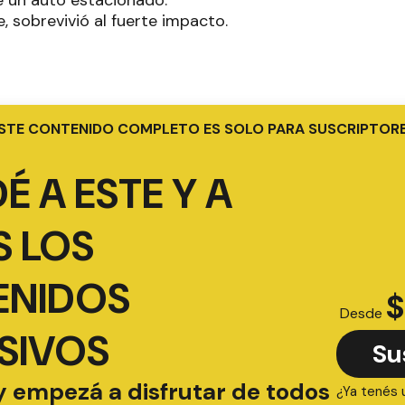
e un auto estacionado.
 sobrevivió al fuerte impacto.
STE CONTENIDO COMPLETO ES SOLO PARA SUSCRIPTOR
É A ESTE Y A
 LOS
ENIDOS
$
Desde
SIVOS
Su
y empezá a disfrutar de todos
¿Ya tenés 