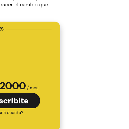
hacer el cambio que
ES
2000
/ mes
scribite
una cuenta?