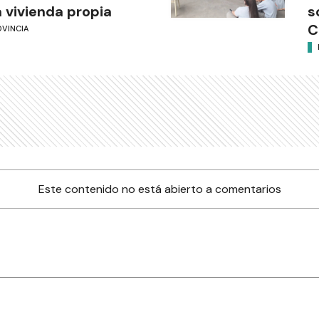
 vivienda propia
s
C
OVINCIA
Este contenido no está abierto a comentarios
nes
Farmacias de turno