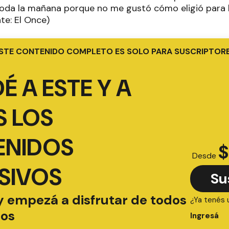
oda la mañana porque no me gustó cómo eligió para 
nte: El Once)
STE CONTENIDO COMPLETO ES SOLO PARA SUSCRIPTOR
É A ESTE Y A
 LOS
ENIDOS
$
Desde
SIVOS
Su
y empezá a disfrutar de todos
¿Ya tenés 
ios
Ingresá