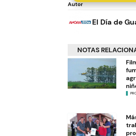
Autor
El Día de G
NOTAS RELACION
Fil
fu
agr
niñ
PR
Más
tra
pro