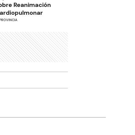
obre Reanimación
ardiopulmonar
PROVINCIA
Otros canales