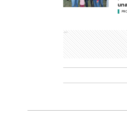
una
PR
Ads
Nosotros
Seccio