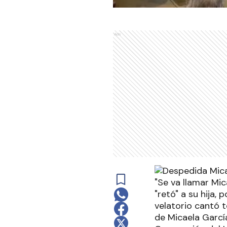
Ads
"Se va llamar Mic
"retó" a su hija, 
velatorio cantó t
de Micaela Garcí