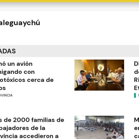
ualeguaychú
ADAS
mó un avión
D
migando con
d
otóxicos cerca de
R
os
E
OVINCIA
 de 2000 familias de
M
bajadores de la
e
vincia accedieron a
c