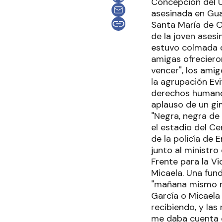
Concepción del U
asesinada en Gua
Santa María de O
de la joven ases
estuvo colmada d
amigas ofreciero
vencer", los ami
la agrupación Evi
derechos humanos
aplauso de un gi
"Negra, negra de 
el estadio del Ce
de la policía de 
junto al ministro
Frente para la V
Micaela. Una fun
"mañana mismo me
García o Micaela
recibiendo, y la
me daba cuenta d