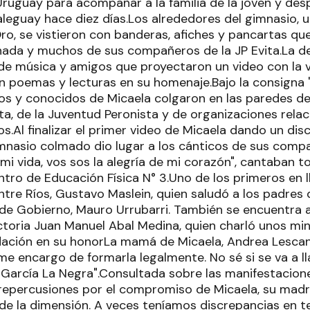
ruguay para acompañar a la familia de la joven y desp
leguay hace diez días.Los alrededores del gimnasio, u
ro, se vistieron con banderas, afiches y pancartas qu
inada y muchos de sus compañeros de la JP Evita.La d
e música y amigos que proyectaron un video con la vi
n poemas y lecturas en su homenaje.Bajo la consigna 
gos y conocidos de Micaela colgaron en las paredes d
ta, de la Juventud Peronista y de organizaciones rela
.Al finalizar el primer video de Micaela dando un dis
mnasio colmado dio lugar a los cánticos de sus compañ
mi vida, vos sos la alegría de mi corazón", cantaban t
ntro de Educación Física N° 3.Uno de los primeros en lle
Entre Ríos, Gustavo Maslein, quien saludó a los padres 
 de Gobierno, Mauro Urrubarri. También se encuentra al
ictoria Juan Manuel Abal Medina, quien charló unos mi
dación en su honorLa mamá de Micaela, Andrea Lescan
 encargo de formarla legalmente. No sé si se va a l
 García La Negra".Consultada sobre las manifestacion
s repercusiones por el compromiso de Micaela, su mad
e la dimensión. A veces teníamos discrepancias en tem