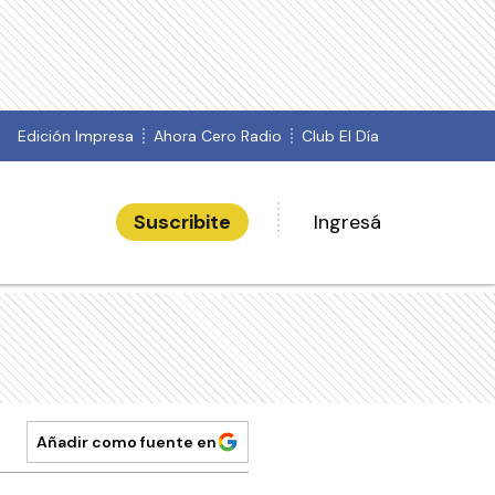
Edición Impresa
Ahora Cero Radio
Club El Día
Suscribite
Ingresá
Añadir como fuente en