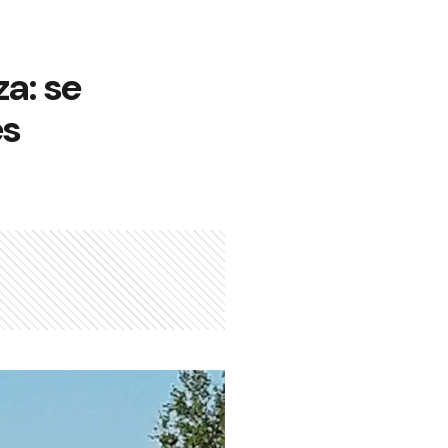
za: se
es