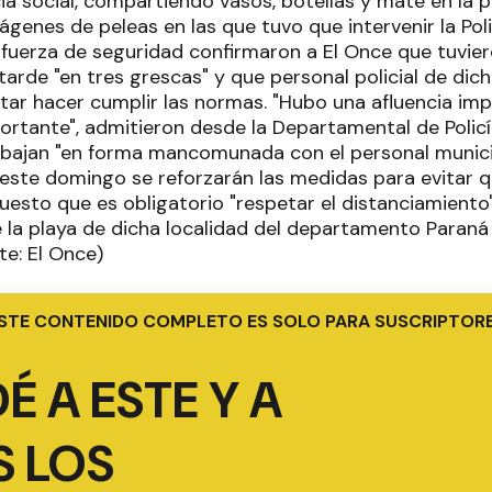
cia social, compartiendo vasos, botellas y mate en la pl
genes de peleas en las que tuvo que intervenir la Poli
 fuerza de seguridad confirmaron a El Once que tuviero
tarde "en tres grescas" y que personal policial de dic
ntar hacer cumplir las normas. "Hubo una afluencia im
ortante", admitieron desde la Departamental de Policí
abajan "en forma mancomunada con el personal munici
este domingo se reforzarán las medidas para evitar q
puesto que es obligatorio "respetar el distanciamiento
 la playa de dicha localidad del departamento Paraná
te: El Once)
STE CONTENIDO COMPLETO ES SOLO PARA SUSCRIPTOR
É A ESTE Y A
 LOS