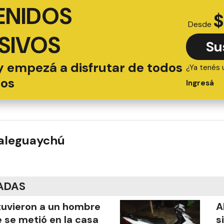
ENIDOS
$
Desde
SIVOS
Su
y empezá a disfrutar de todos
¿Ya tenés 
ios
Ingresá
ualeguaychú
ADAS
uvieron a un hombre
A
 se metió en la casa
s