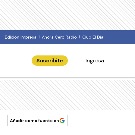
Edición Impresa
Ahora Cero Radio
Club El Día
Suscribite
Ingresá
Añadir como fuente en