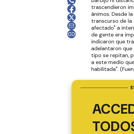
barbijo ni distan
trascendieron imá
ánimos. Desde la
transcurso de la 
afectado" a inte
de gente era imp
indicaron que tr
adelantaron que 
tipo se repitan, 
a este medio que
habilitada". (Fuen
E
ACCED
TODOS