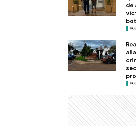
de 
víc
bot
POL
Rea
all
cri
sec
pro
POL
Ads