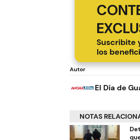
CONT
EXCLU
Suscribite 
los benefic
Autor
El Día de G
NOTAS RELACION
Det
que