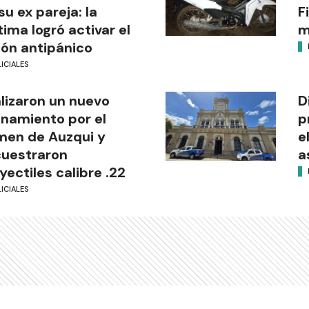
su ex pareja: la
F
tima logró activar el
m
ón antipánico
ICIALES
lizaron un nuevo
D
anamiento por el
p
men de Auzqui y
e
uestraron
a
yectiles calibre .22
ICIALES