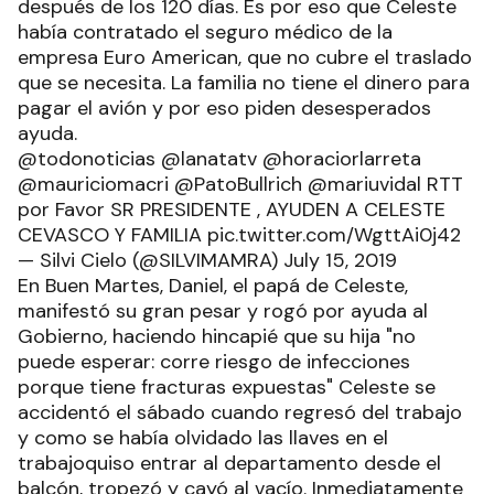
después de los 120 días. Es por eso que Celeste
había contratado el seguro médico de la
empresa Euro American, que no cubre el traslado
que se necesita. La familia no tiene el dinero para
pagar el avión y por eso piden desesperados
ayuda.
@todonoticias @lanatatv @horaciorlarreta
@mauriciomacri @PatoBullrich @mariuvidal RTT
por Favor SR PRESIDENTE , AYUDEN A CELESTE
CEVASCO Y FAMILIA pic.twitter.com/WgttAi0j42
— Silvi Cielo (@SILVIMAMRA) July 15, 2019
En Buen Martes, Daniel, el papá de Celeste,
manifestó su gran pesar y rogó por ayuda al
Gobierno, haciendo hincapié que su hija "no
puede esperar: corre riesgo de infecciones
porque tiene fracturas expuestas" Celeste se
accidentó el sábado cuando regresó del trabajo
y como se había olvidado las llaves en el
trabajoquiso entrar al departamento desde el
balcón, tropezó y cayó al vacío. Inmediatamente