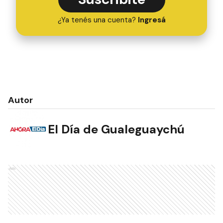
¿Ya tenés una cuenta?
Ingresá
Autor
El Día de Gualeguaychú
Ads