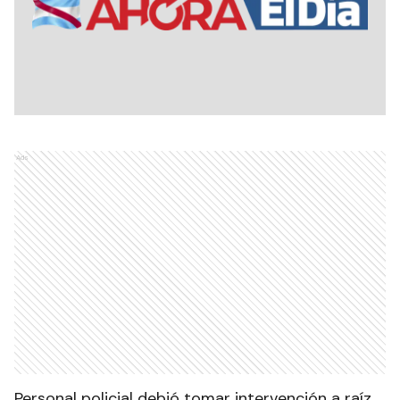
Ads
Personal policial debió tomar intervención a raíz