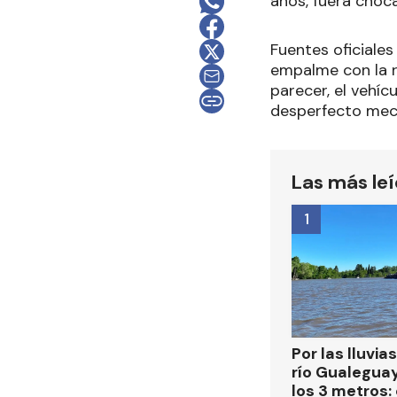
años, fuera choc
Fuentes oficiales
empalme con la ru
parecer, el vehíc
desperfecto mecá
Las más le
1
Por las lluvias
río Gualegua
los 3 metros: 