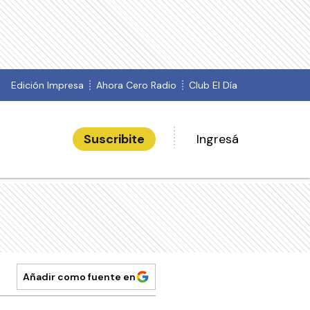
Edición Impresa
Ahora Cero Radio
Club El Día
Suscribite
Ingresá
Añadir como fuente en