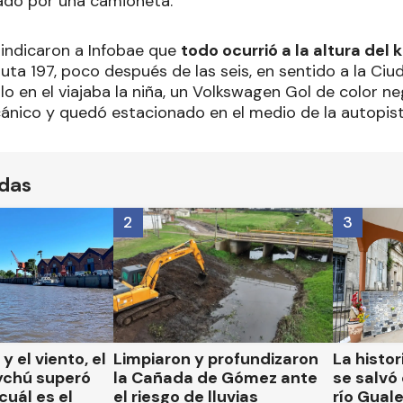
ado por una camioneta.
 indicaron a Infobae que
todo ocurrió a la altura del 
ta 197, poco después de las seis, en sentido a la Ciu
ulo en el viajaba la niña, un Volkswagen Gol de color ne
nico y quedó estacionado en el medio de la autopist
ídas
2
3
 y el viento, el
Limpiaron y profundizaron
La histor
ychú superó
la Cañada de Gómez ante
se salvó 
cuál es el
el riesgo de lluvias
río Gual