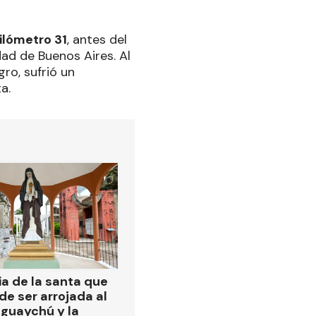
kilómetro 31
, antes del
dad de Buenos Aires. Al
gro, sufrió un
a.
ia de la santa que
de ser arrojada al
eguaychú y la