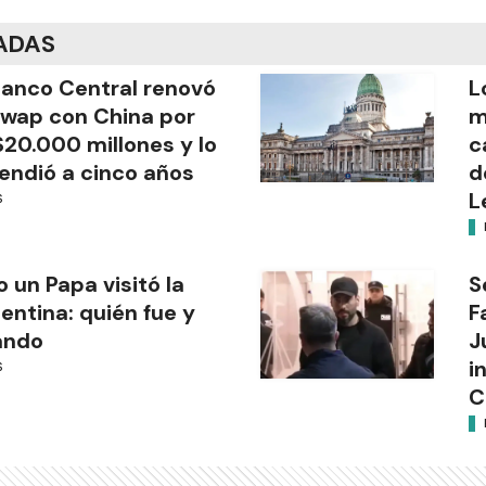
ADAS
Banco Central renovó
L
swap con China por
m
20.000 millones y lo
c
endió a cinco años
d
L
S
o un Papa visitó la
S
entina: quién fue y
F
ándo
J
i
S
C