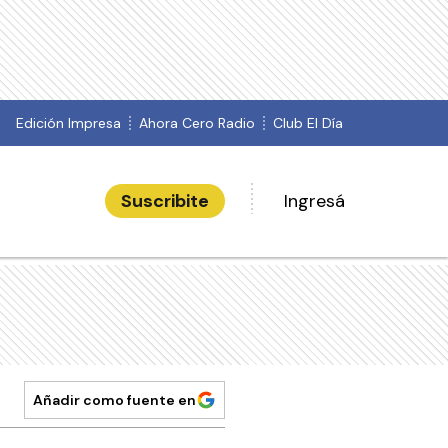
Edición Impresa
Ahora Cero Radio
Club El Día
Suscribite
Ingresá
Añadir como fuente en