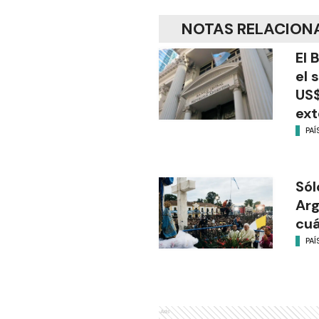
NOTAS RELACION
El 
el 
US$
ext
PAÍ
Sól
Arg
cu
PAÍ
Ads