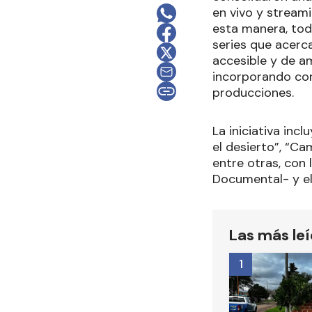
en vivo y stream
esta manera, tod
series que acerca
accesible y de am
incorporando con
producciones.
La iniciativa inc
el desierto”, “Ca
entre otras, con
Documental- y el
Las más le
1