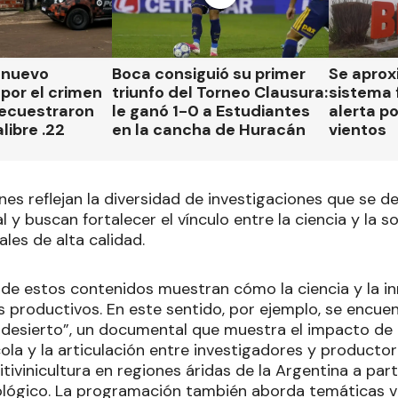
n nuevo
Boca consiguió su primer
Se aprox
por el crimen
triunfo del Torneo Clausura:
sistema 
secuestraron
le ganó 1-0 a Estudiantes
alerta p
libre .22
en la cancha de Huracán
vientos
s reflejan la diversidad de investigaciones que se de
al y buscan fortalecer el vínculo entre la ciencia y la
ales de alta calidad.
 de estos contenidos muestran cómo la ciencia y la i
s productivos. En este sentido, por ejemplo, se encue
 desierto”, un documental que muestra el impacto de l
nícola y la articulación entre investigadores y producto
vitivinicultura en regiones áridas de la Argentina a par
nológico. La programación también aborda temáticas v