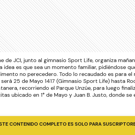
he de JCI, junto al gimnasio Sport Life, organiza mañan
 La idea es que sea un momento familiar, pidiéndose q
alimento no perecedero. Todo lo recaudado es para el
 será 25 de Mayo 1417 (Gimnasio Sport Life) hasta Ro
anera, recorriendo el Parque Unzúe, para luego finaliz
tas ubicado en 1° de Mayo y Juan B. Justo, donde se 
STE CONTENIDO COMPLETO ES SOLO PARA SUSCRIPTOR