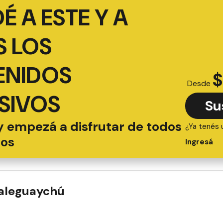
É A ESTE Y A
 LOS
ENIDOS
$
Desde
SIVOS
Su
y empezá a disfrutar de todos
¿Ya tenés 
ios
Ingresá
ualeguaychú