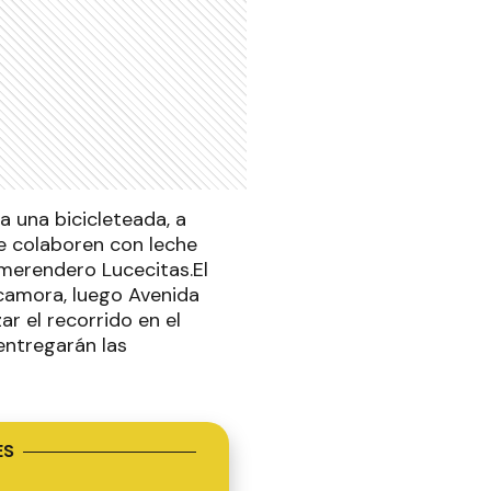
a una bicicleteada, a
ue colaboren con leche
 merendero Lucecitas.El
camora, luego Avenida
ar el recorrido en el
entregarán las
ES