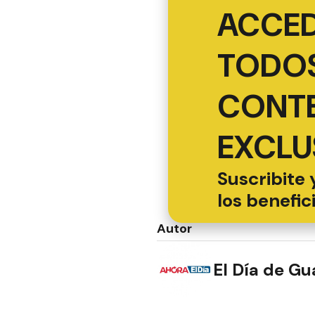
ACCED
TODOS
CONT
EXCLU
Suscribite 
los benefic
Autor
El Día de G