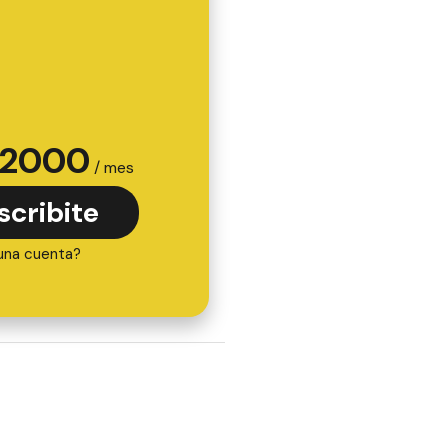
2000
/ mes
scribite
una cuenta?