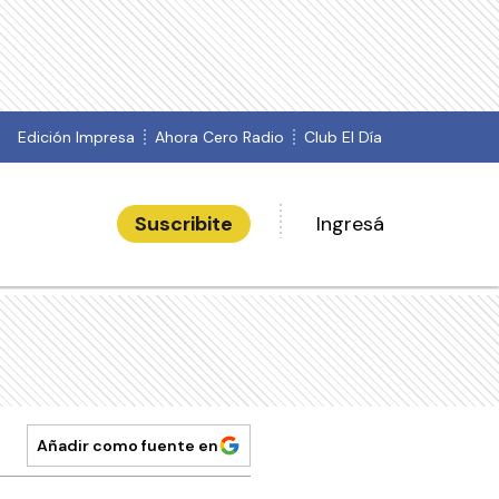
Edición Impresa
Ahora Cero Radio
Club El Día
Suscribite
Ingresá
Añadir como fuente en