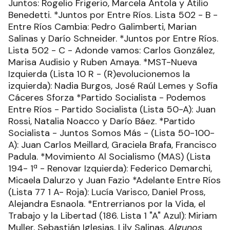
Juntos: Rogelio Frigerio, Marcela Ántola y Atilio
Benedetti. *Juntos por Entre Ríos. Lista 502 - B -
Entre Ríos Cambia: Pedro Galimberti, Marian
Salinas y Darío Schneider. *Juntos por Entre Ríos.
Lista 502 - C - Adonde vamos: Carlos González,
Marisa Audisio y Ruben Amaya. *MST-Nueva
Izquierda (Lista 10 R - (R)evolucionemos la
izquierda): Nadia Burgos, José Raúl Lemes y Sofía
Cáceres Sforza *Partido Socialista - Podemos
Entre Ríos - Partido Socialista (Lista 50-A): Juan
Rossi, Natalia Noacco y Darío Báez. *Partido
Socialista - Juntos Somos Más - (Lista 50-100-
A): Juan Carlos Meillard, Graciela Brafa, Francisco
Padula. *Movimiento Al Socialismo (MAS) (Lista
194- 1ª - Renovar Izquierda): Federico Demarchi,
Micaela Dalurzo y Juan Fazio *Adelante Entre Ríos
(Lista 77 1 A- Roja): Lucía Varisco, Daniel Pross,
Alejandra Esnaola. *Entrerrianos por la Vida, el
Trabajo y la Libertad (186. Lista 1 "A" Azul): Miriam
Muller, Sebastián Iglesias, Lily Salinas.
Algunos