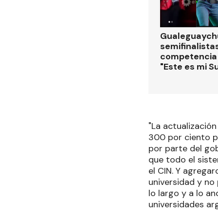
Gualeguaychú
semifinalistas
competencia
"Este es mi S
"La actualizació
300 por ciento p
por parte del go
que todo el sist
el CIN. Y agrega
universidad y no
lo largo y a lo a
universidades arg