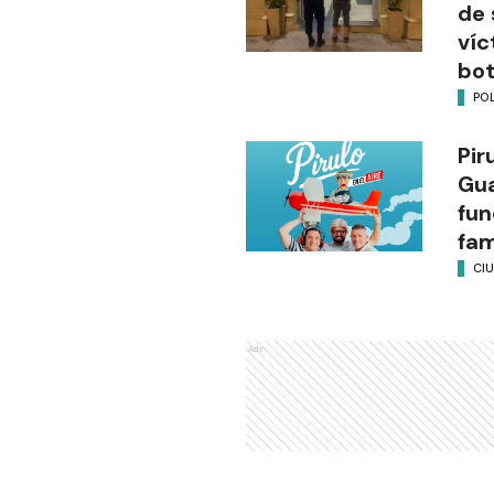
de 
víc
bot
POL
Pir
Gu
fun
fam
CI
Ads