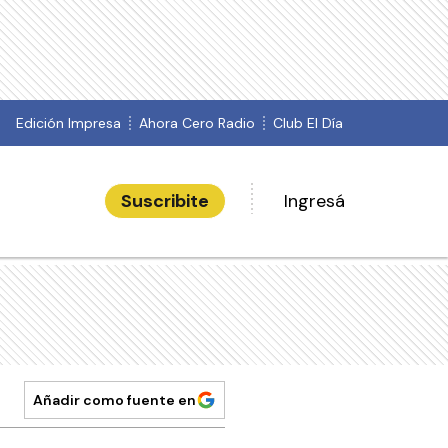
Edición Impresa
Ahora Cero Radio
Club El Día
Suscribite
Ingresá
Añadir como fuente en