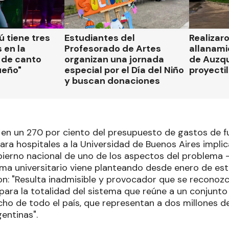
 tiene tres
Estudiantes del
Realizar
 en la
Profesorado de Artes
allanami
 de canto
organizan una jornada
de Auzqu
ueño"
especial por el Día del Niño
proyectil
y buscan donaciones
n en un 270 por ciento del presupuesto de gastos de 
ara hospitales a la Universidad de Buenos Aires impli
bierno nacional de uno de los aspectos del problema 
ema universitario viene planteando desde enero de est
ron: "Resulta inadmisible y provocador que se reconoz
 para la totalidad del sistema que reúne a un conjunto
ncho de todo el país, que representan a dos millones d
entinas".