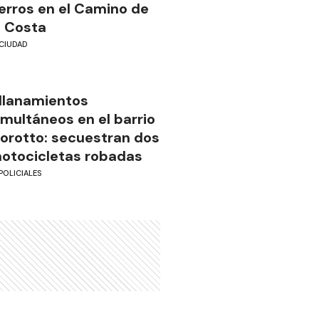
erros en el Camino de
a Costa
CIUDAD
llanamientos
imultáneos en el barrio
iorotto: secuestran dos
otocicletas robadas
POLICIALES