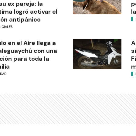
su ex pareja: la
p
tima logró activar el
l
ón antipánico
ICIALES
ulo en el Aire llega a
A
aleguaychú con una
s
ción para toda la
F
ilia
m
UDAD