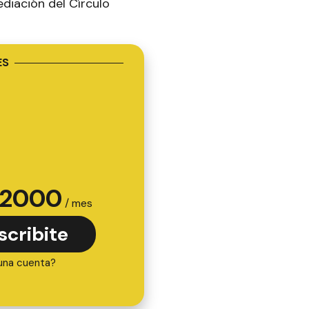
ediación del Círculo
ES
2000
/ mes
scribite
una cuenta?