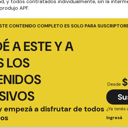
ad, y todos contratados individualmente, sin la interm
produjo APF.
STE CONTENIDO COMPLETO ES SOLO PARA SUSCRIPTOR
É A ESTE Y A
 LOS
ENIDOS
$
Desde
SIVOS
Su
y empezá a disfrutar de todos
¿Ya tenés 
ios
Ingresá