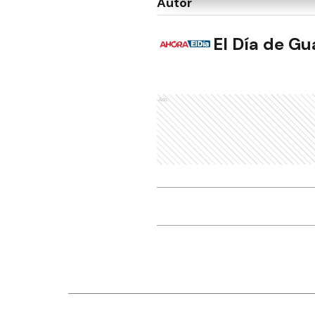
Autor
El Día de G
Ads