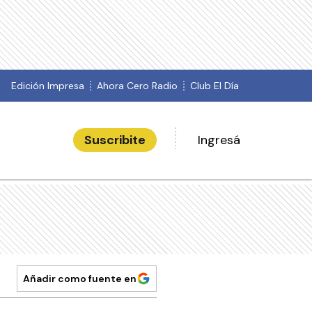
Edición Impresa
Ahora Cero Radio
Club El Día
Suscribite
Ingresá
Añadir como fuente en