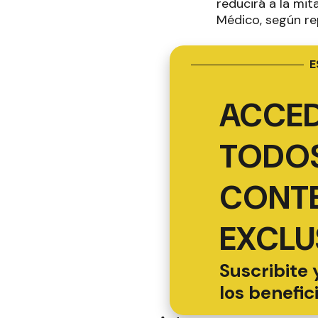
reducirá a la mit
Médico, según re
E
ACCED
TODOS
CONT
EXCLU
Suscribite 
los benefic