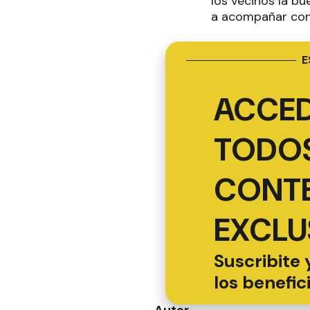
los vecinos la bu
a acompañar con a
E
ACCED
TODOS
CONT
EXCLU
Suscribite 
los benefic
Autor