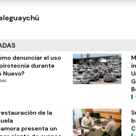
ualeguaychú
ADAS
mo denunciar el uso
M
pirotecnia durante
i
o Nuevo?
U
G
UDAD
B
restauración de la
S
uela
b
camora presenta un
C