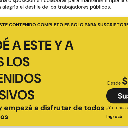
ena disposición en colaborar para mantener limpia la c
legría el desfile de los trabajadores públicos.
STE CONTENIDO COMPLETO ES SOLO PARA SUSCRIPTOR
É A ESTE Y A
 LOS
ENIDOS
$
Desde
SIVOS
Su
y empezá a disfrutar de todos
¿Ya tenés 
ios
Ingresá