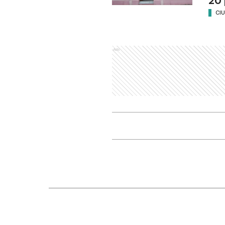
20 
CI
Ads
Nosotros
Seccio
Editorial El Dia SRL
Ciudad