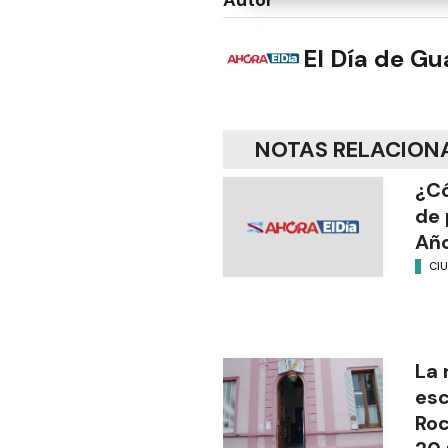
El Día de G
NOTAS RELACION
¿Có
de 
Añ
CI
La 
esc
Ro