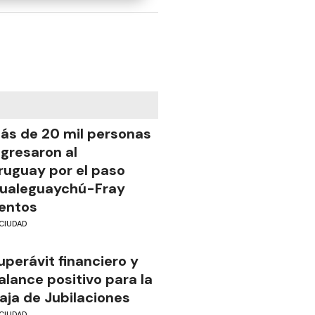
ás de 20 mil personas
ngresaron al
ruguay por el paso
ualeguaychú-Fray
entos
CIUDAD
uperávit financiero y
alance positivo para la
aja de Jubilaciones
CIUDAD