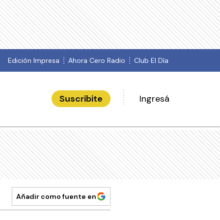
Edición Impresa
Ahora Cero Radio
Club El Día
Suscribite
Ingresá
Añadir como fuente en