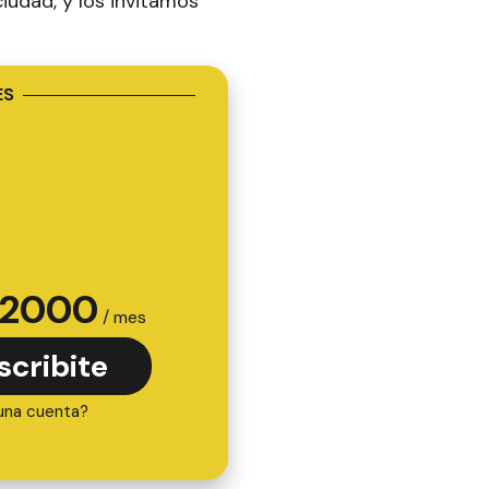
iudad, y los invitamos
ES
2000
/ mes
scribite
una cuenta?