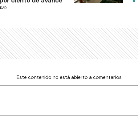
por ciento de avance
UDAD
Este contenido no está abierto a comentarios
nes
Farmacias de turno
Tiempo