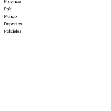
Provincia
País
Mundo
Deportes
Policiales
Política
Espectáculos
Edictos
Farmacias de turno
Tiempo
Otros canales
Facebook