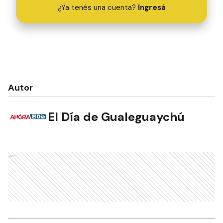
¿Ya tenés una cuenta?
Ingresá
Autor
El Día de Gualeguaychú
Ads