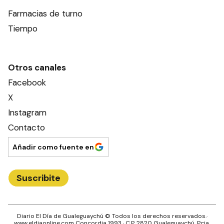
Farmacias de turno
Tiempo
Otros canales
Facebook
X
Instagram
Contacto
Añadir como fuente en
Suscribite
Diario El Día de Gualeguaychú
© Todos los derechos reservados.·
www.
eldiaonline.com
Concordia 1993
· C.P.
2820
Gualeguaychú
, Pcia.