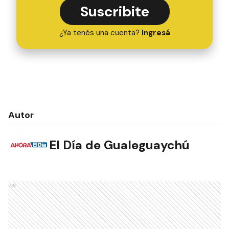
Suscribite
¿Ya tenés una cuenta?
Ingresá
Autor
El Día de Gualeguaychú
Ads