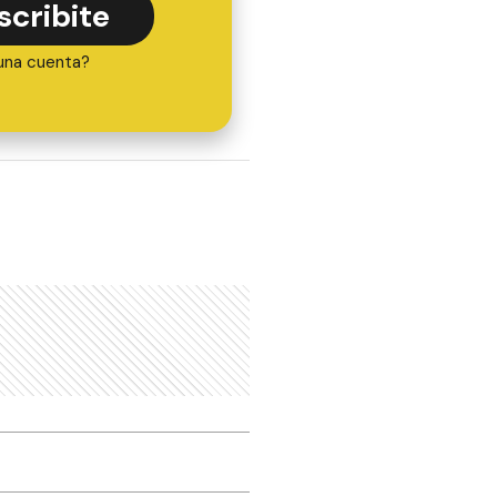
scribite
una cuenta?