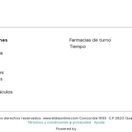
nes
Farmacias de turno
Tiempo
ia
es
es
áculos
s derechos reservados.· www.
eldiaonline.com
Concordia 1993
· C.P.
2820
Gua
Términos y condiciones
y
privacidad
·
Ayuda
Powered by