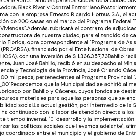
calle Roffo. También, para los clubes de la ciudad Juv
cedora, Black River y Central Entrerriano.Posteriormen
rma con la empresa Ernesto Ricardo Hornus S.A., el act
ción de 200 casas en el marco del Programa Federal 
Viviendas".Además, rubricará el contrato de adjudicac
nstructora de nuestra ciudad, para el tendido de ca
rrio Florida, obra correspondiente al "Programa de Asi
" (PROARSA), financiado por el Ente Nacional de Obras
OSA), con una inversión de $ 1.366.057,76Bahillo reci
ente, Juan José Bahillo, recibió en su despacho al Mini
iencia y Tecnología de la Provincia, José Orlando Cáce
00 mil pesos, pertenecientes al Programa Provincial "
Recordemos que la Municipalidad se adhirió al me
ubricado por Bahillo y Cáceres, cuyos fondos se desti
recursos materiales para aquellas personas que se en
bilidad social.La actual gestión, por intermedio de la 
, ha continuado con la labor de atención directa a los
te tiempo invernal. "El desarrollo y la implementació
rzar las políticas sociales que llevamos adelante", afi
jo coordinado entre el municipio y el gobierno de Ent