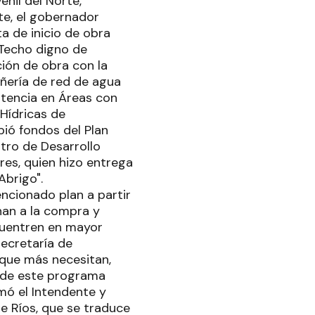
enil del Norte,
te, el gobernador
a de inicio de obra
"Techo digno de
ión de obra con la
ñería de red de agua
stencia en Áreas con
 Hídricas de
bió fondos del Plan
stro de Desarrollo
res, quien hizo entrega
Abrigo".
ncionado plan a partir
nan a la compra y
cuentren en mayor
Secretaría de
 que más necesitan,
n de este programa
rmó el Intendente y
re Ríos, que se traduce