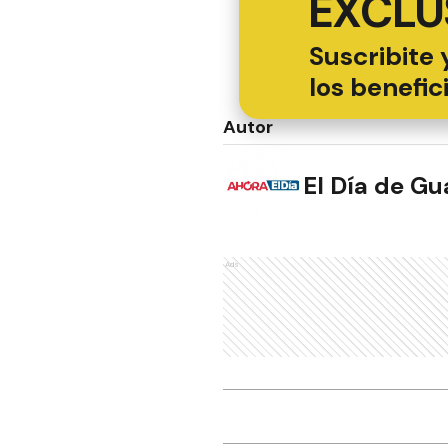
EXCLU
Suscribite 
los benefic
Autor
El Día de G
Ads