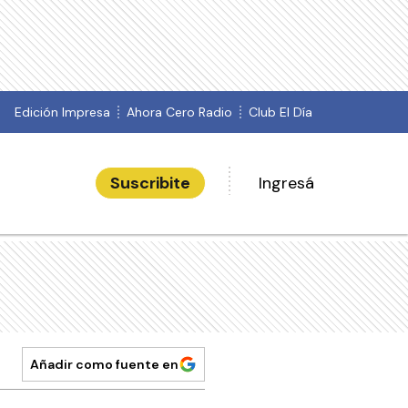
Edición Impresa
Ahora Cero Radio
Club El Día
Suscribite
Ingresá
Añadir como fuente en