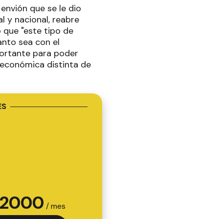
envión que se le dio
l y nacional, reabre
o que "este tipo de
anto sea con el
portante para poder
 económica distinta de
ES
2000
/ mes