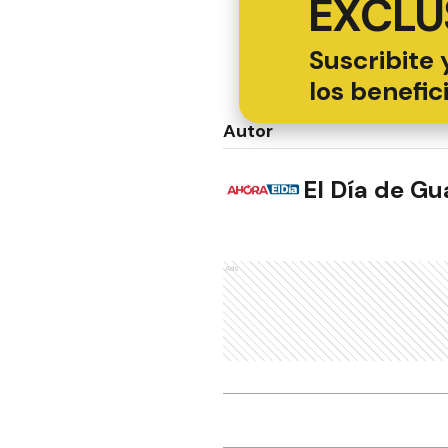
EXCLU
Suscribite 
los benefic
Autor
El Día de G
Ads