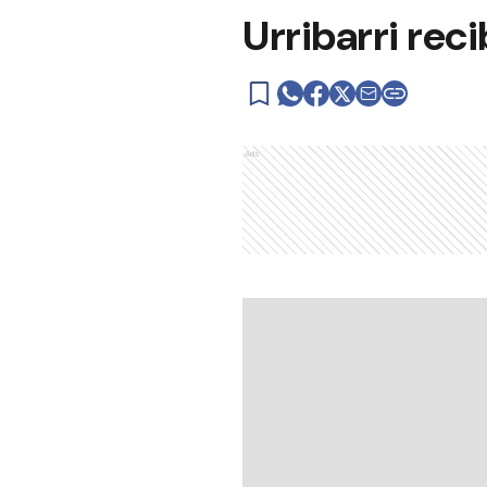
Urribarri rec
Ads