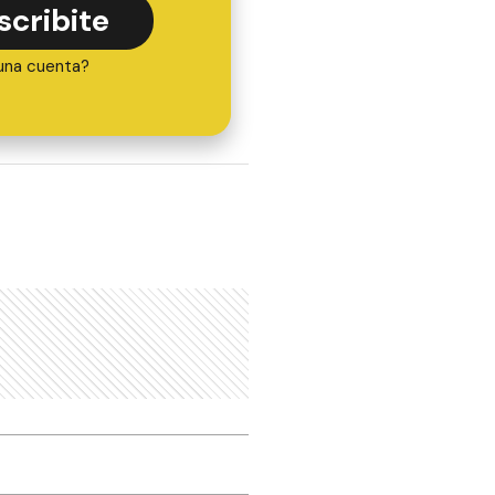
scribite
una cuenta?