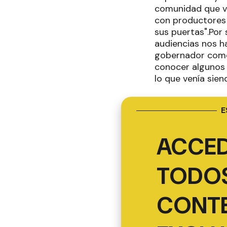
comunidad que ve 
con productores e
sus puertas".Por 
audiencias nos h
gobernador como 
conocer algunos 
lo que venía sien
E
ACCED
TODOS
CONT