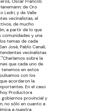
eros, Oscar Francoli;
e Hanemann; de Oro
o Ledri, y de Valle
es vecinalistas, el
ctivos, de mucho
n, a partir de lo que
us comunidades y una
 los temas de cada
San José, Pablo Canali,
tendentes vecinalistas
"."Charlamos sobre la
iones que cada uno de
ue tenemos en estos
pulsamos con los
 que acordaron la
importantes. En el caso
, hoy Productora
 gobiernos provincial y
en, no sólo en cuanto a
ímica a nuestra