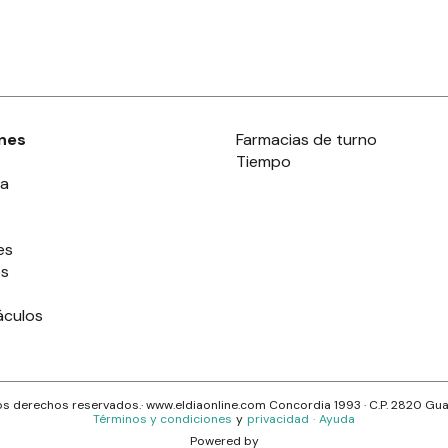
nes
Farmacias de turno
Tiempo
ia
es
es
áculos
s derechos reservados.· www.
eldiaonline.com
Concordia 1993
· C.P.
2820
Gua
Términos y condiciones
y
privacidad
·
Ayuda
Powered by