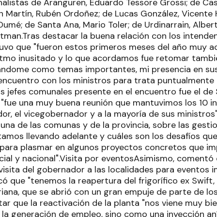
nalistas de Aranguren, Eduardo Tessore Grossi; de Cas
n Martín, Rubén Ordoñez; de Lucas González, Vicent
Dumé; de Santa Ana, Mario Toler; de Urdinarrain, Albert
tman.Tras destacar la buena relación con los intendent
uvo que "fueron estos primeros meses del año muy a
ritmo inusitado y lo que acordamos fue retomar tambié
icándome como temas importantes, mi presencia en s
ncuentro con los ministros para trata puntualmente
s jefes comunales presente en el encuentro fue el de 
 "fue una muy buena reunión que mantuvimos los 10 in
or, el vicegobernador y a la mayoría de sus ministros
 una de las comunas y de la provincia, sobre las gest
tamos llevando adelante y cuáles son los desafíos q
para plasmar en algunos proyectos concretos que im
cial y nacional".Visita por eventosAsimismo, comentó
 visita del gobernador a las localidades para eventos 
có que "tenemos la reapertura del frigorífico ex Swift
iana, que se abrió con un gran empuje de parte de los
tar que la reactivación de la planta "nos viene muy bi
a la generación de empleo, sino como una inyección an