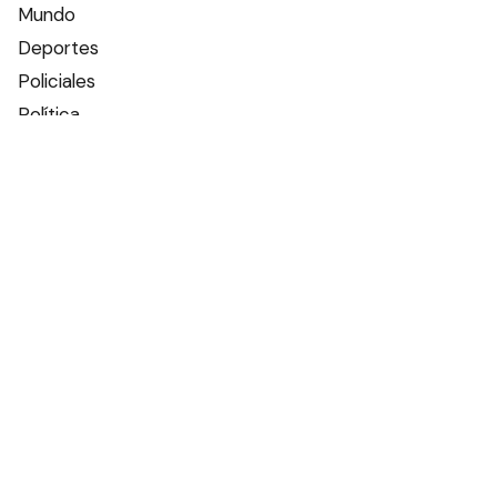
Mundo
Deportes
Policiales
Política
Espectáculos
Edictos
Farmacias de turno
Tiempo
Otros canales
Facebook
X
Instagram