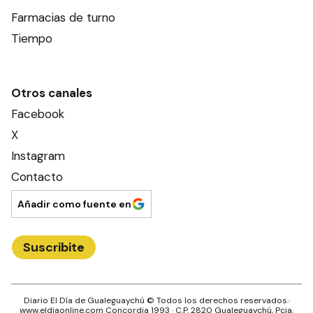
Farmacias de turno
Tiempo
Otros canales
Facebook
X
Instagram
Contacto
Añadir como fuente en
Suscribite
Diario El Día de Gualeguaychú
© Todos los derechos reservados.·
www.
eldiaonline.com
Concordia 1993
· C.P.
2820
Gualeguaychú
, Pcia.