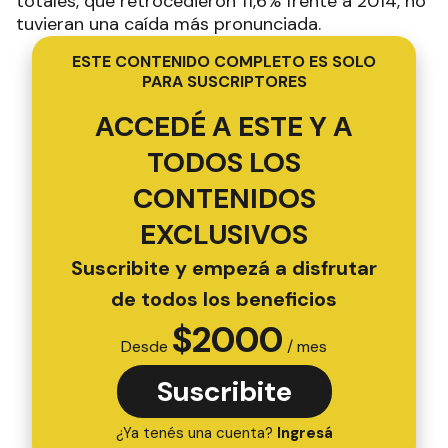
totales, que retrocedieron 11,6% frente a 2014, no
tuvieran una caída más pronunciada.
ESTE CONTENIDO COMPLETO ES SOLO
PARA SUSCRIPTORES
ACCEDÉ A ESTE Y A
TODOS LOS
CONTENIDOS
EXCLUSIVOS
Suscribite y empezá a disfrutar
de todos los beneficios
$
2000
Desde
/ mes
Suscribite
¿Ya tenés una cuenta?
Ingresá