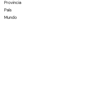
Provincia
País
Mundo
Deportes
Policiales
Política
Espectáculos
Edictos
Farmacias de turno
Tiempo
Otros canales
Facebook