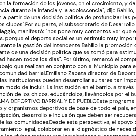
n la formación de los jóvenes, en el crecimiento, y d
cia durante la infancia y la adolescencia", dijo Bahillo
 a partir de una decisión política de profundizar las 
los clubes".Por su parte, el subsecretario de Desarrollo
iaggio, manifestó: "nos pone muy contentos ver que e
es, porque el deporte social es un estímulo muy impor
rante la gestión del intendente Bahillo la promoción 
rte de una decisión política que se tomó para estimul
dad hacen todos los días". Por último, remarcó el com
rabajo que realizan en conjunto con el Municipio para e
 comunidad barrial.Emiliano Zapata director de Deporte
as instituciones puedan desarrollar su tarea tan impo
n modo de incluir. La institución en el barrio, a través
nción de los chicos, educándolos, llevándolos por el b
MA DEPORTIVO BARRIAL Y DE PUEBLOEste programa s
io y organismos deportivos de base de todo el país, 
cipación, desarrollo e inclusión que deben ser recup
l de las comunidades.Desde esta perspectiva, el apoyo
ramiento legal, colaborar en el diagnóstico de necesi