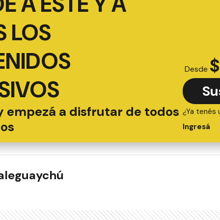
É A ESTE Y A
 LOS
ENIDOS
$
Desde
SIVOS
Su
y empezá a disfrutar de todos
¿Ya tenés 
ios
Ingresá
ualeguaychú
ADAS