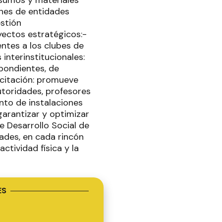
nsumos y materiales
enes de entidades
estión
yectos estratégicos:-
entes a los clubes de
interinstitucionales:
spondientes, de
acitación: promueve
utoridades, profesores
nto de instalaciones
garantizar y optimizar
e Desarrollo Social de
ades, en cada rincón
ctividad física y la
ES