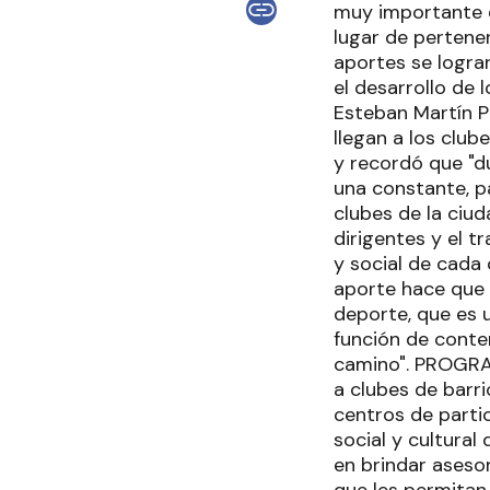
muy importante e
lugar de pertenen
aportes se logran
el desarrollo de 
Esteban Martín P
llegan a los club
y recordó que "du
una constante, pa
clubes de la ciu
dirigentes y el t
y social de cada
aporte hace que l
deporte, que es u
función de conte
camino". PROGRA
a clubes de barr
centros de parti
social y cultura
en brindar aseso