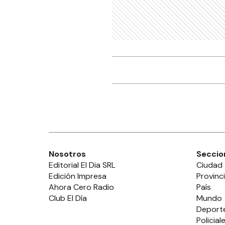
¿Có
de 
Añ
CI
La 
esc
Ro
20 
CI
Ads