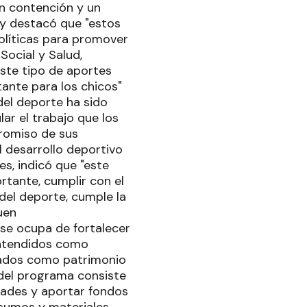
an contención y un
, y destacó que "estos
políticas para promover
 Social y Salud,
ste tipo de aportes
tante para los chicos"
del deporte ha sido
ar el trabajo que los
promiso de sus
l desarrollo deportivo
s, indicó que "este
rtante, cumplir con el
 del deporte, cumple la
uen
e ocupa de fortalecer
entendidos como
erados como patrimonio
 del programa consiste
dades y aportar fondos