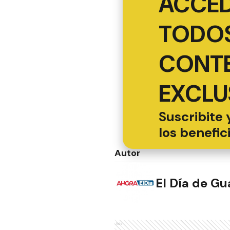
ACCED
TODOS
CONT
EXCLU
Suscribite 
los benefic
Autor
El Día de G
NOTAS RELACION