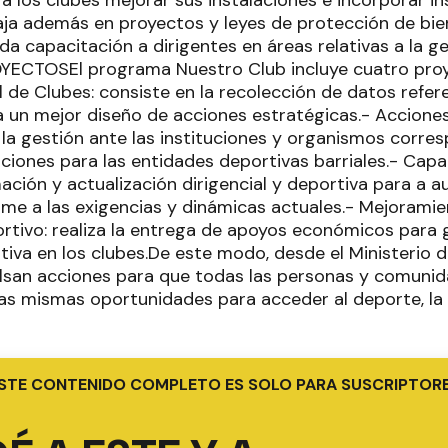
 a los clubes mejorar sus instalaciones e incorporar i
aja además en proyectos y leyes de protección de bi
da capacitación a dirigentes en áreas relativas a la g
ROYECTOSEl programa Nuestro Club incluye cuatro pro
 de Clubes: consiste en la recolección de datos refer
 un mejor diseño de acciones estratégicas.- Acciones 
 la gestión ante las instituciones y organismos corre
nciones para las entidades deportivas barriales.- Cap
ación y actualización dirigencial y deportiva para a a
rme a las exigencias y dinámicas actuales.- Mejoramie
ortivo: realiza la entrega de apoyos económicos para 
tiva en los clubes.De este modo, desde el Ministerio d
lsan acciones para que todas las personas y comunid
las mismas oportunidades para acceder al deporte, la a
STE CONTENIDO COMPLETO ES SOLO PARA SUSCRIPTOR