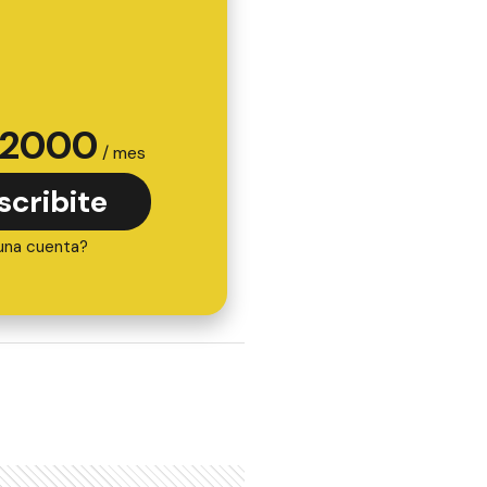
2000
/ mes
scribite
una cuenta?