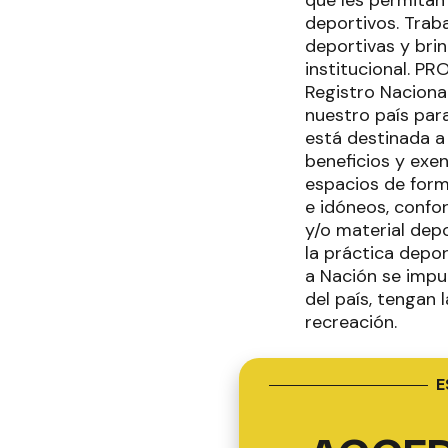
que les permitan
deportivos. Trab
deportivas y brin
institucional. P
Registro Nacional
nuestro país para
está destinada a
beneficios y exe
espacios de form
e idóneos, confo
y/o material dep
la práctica depor
a Nación se impu
del país, tengan 
recreación.
E