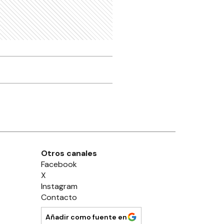
ás de 20 mil personas
ngresaron al
ruguay por el paso
ualeguaychú-Fray
entos
CIUDAD
uperávit financiero y
alance positivo para la
aja de Jubilaciones
CIUDAD