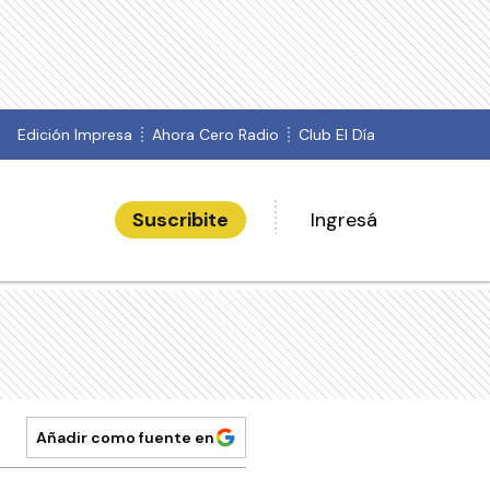
Edición Impresa
Ahora Cero Radio
Club El Día
Suscribite
Ingresá
Añadir como fuente en