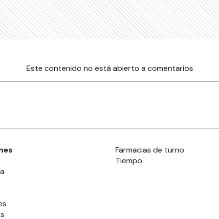
mo denunciar el uso
M
pirotecnia durante
i
o Nuevo?
U
G
UDAD
B
restauración de la
S
uela
b
camora presenta un
C
por ciento de avance
UDAD