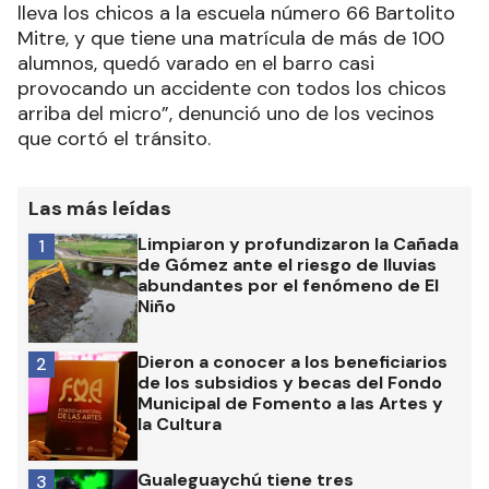
lleva los chicos a la escuela número 66 Bartolito
Mitre, y que tiene una matrícula de más de 100
alumnos, quedó varado en el barro casi
provocando un accidente con todos los chicos
arriba del micro”, denunció uno de los vecinos
que cortó el tránsito.
Las más leídas
Limpiaron y profundizaron la Cañada
1
de Gómez ante el riesgo de lluvias
abundantes por el fenómeno de El
Niño
Dieron a conocer a los beneficiarios
2
de los subsidios y becas del Fondo
Municipal de Fomento a las Artes y
la Cultura
Gualeguaychú tiene tres
3