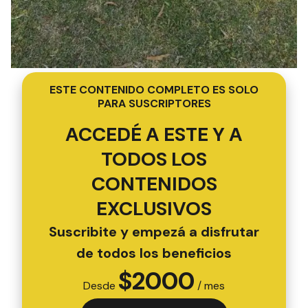
ESTE CONTENIDO COMPLETO ES SOLO
PARA SUSCRIPTORES
ACCEDÉ A ESTE Y A
TODOS LOS
CONTENIDOS
EXCLUSIVOS
Suscribite y empezá a disfrutar
de todos los beneficios
$
2000
Desde
/ mes